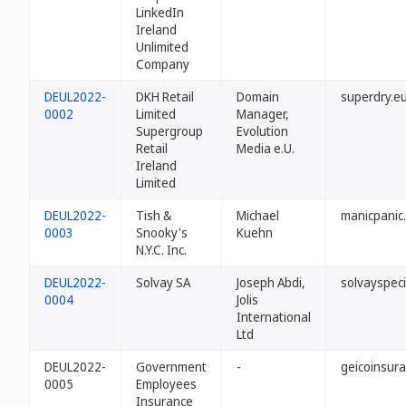
LinkedIn
Ireland
Unlimited
Company
DEUL2022-
DKH Retail
Domain
superdry.e
0002
Limited
Manager,
Supergroup
Evolution
Retail
Media e.U.
Ireland
Limited
DEUL2022-
Tish &
Michael
manicpanic
0003
Snooky's
Kuehn
N.Y.C. Inc.
DEUL2022-
Solvay SA
Joseph Abdi,
solvayspeci
0004
Jolis
International
Ltd
DEUL2022-
Government
-
geicoinsur
0005
Employees
Insurance