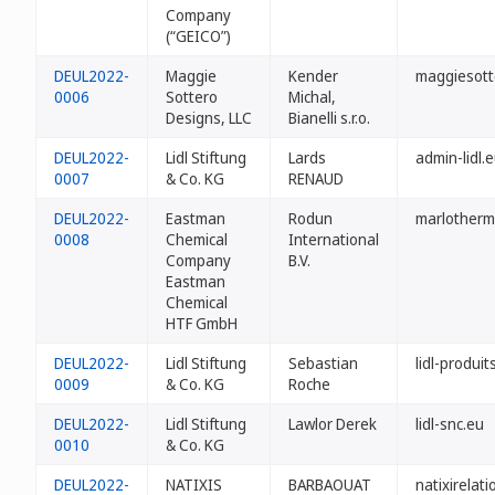
Company
(“GEICO”)
DEUL2022-
Maggie
Kender
maggiesott
0006
Sottero
Michal,
Designs, LLC
Bianelli s.r.o.
DEUL2022-
Lidl Stiftung
Lards
admin-lidl.
0007
& Co. KG
RENAUD
DEUL2022-
Eastman
Rodun
marlotherm
0008
Chemical
International
Company
B.V.
Eastman
Chemical
HTF GmbH
DEUL2022-
Lidl Stiftung
Sebastian
lidl-produit
0009
& Co. KG
Roche
DEUL2022-
Lidl Stiftung
Lawlor Derek
lidl-snc.eu
0010
& Co. KG
DEUL2022-
NATIXIS
BARBAOUAT
natixirelati