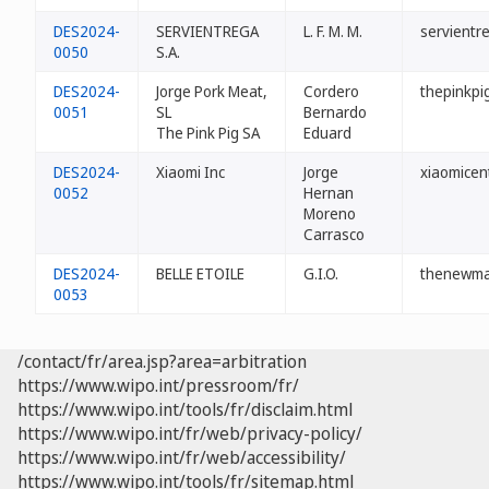
DES2024-
SERVIENTREGA
L. F. M. M.
servientr
0050
S.A.
DES2024-
Jorge Pork Meat,
Cordero
thepinkpi
0051
SL
Bernardo
The Pink Pig SA
Eduard
DES2024-
Xiaomi Inc
Jorge
xiaomicen
0052
Hernan
Moreno
Carrasco
DES2024-
BELLE ETOILE
G.I.O.
thenewma
0053
/contact/fr/area.jsp?area=arbitration
https://www.wipo.int/pressroom/fr/
https://www.wipo.int/tools/fr/disclaim.html
https://www.wipo.int/fr/web/privacy-policy/
https://www.wipo.int/fr/web/accessibility/
https://www.wipo.int/tools/fr/sitemap.html