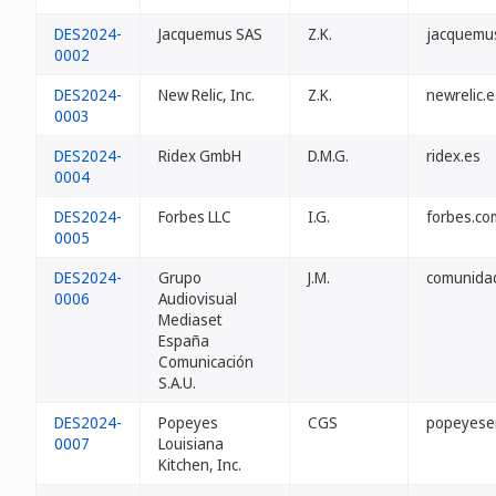
DES2024-
Jacquemus SAS
Z.K.
jacquemu
0002
DES2024-
New Relic, Inc.
Z.K.
newrelic.e
0003
DES2024-
Ridex GmbH
D.M.G.
ridex.es
0004
DES2024-
Forbes LLC
I.G.
forbes.co
0005
DES2024-
Grupo
J.M.
comunida
0006
Audiovisual
Mediaset
España
Comunicación
S.A.U.
DES2024-
Popeyes
CGS
popeyese
0007
Louisiana
Kitchen, Inc.