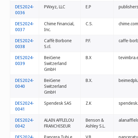
DES2024-
PWxyz, LLC
E.P
publisher
0036
DES2024-
Chime Financial,
C.S.
chime.com
0037
Inc.
DES2024-
Caffè Borbone
P.F.
caffe-bor
0038
S.r.l.
DES2024-
BeiGene
B.X
tevimbra.
0039
Switzerland
GmbH
DES2024-
BeiGene
B.X.
beimedplu
0040
Switzerland
GmbH
DES2024-
Spendesk SAS
Z.K
spendesk
0041
DES2024-
ALAIN AFFLELOU
Benson &
alanafflel
0042
FRANCHISEUR
Ashley S.L.
DES2024-
Pancera Tubi e
V.B
panceratu