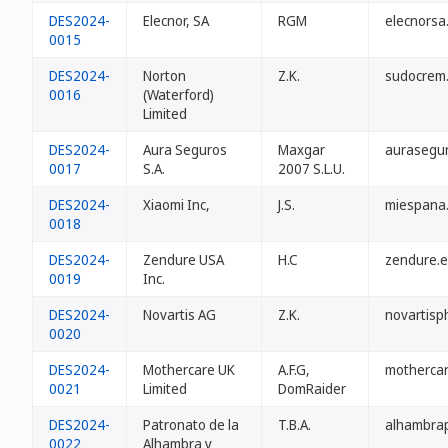
DES2024-
Elecnor, SA
RGM
elecnorsa
0015
DES2024-
Norton
Z.K.
sudocrem
0016
(Waterford)
Limited
DES2024-
Aura Seguros
Maxgar
aurasegur
0017
S.A.
2007 S.L.U.
DES2024-
Xiaomi Inc,
J.S.
miespana
0018
DES2024-
Zendure USA
H.C
zendure.e
0019
Inc.
DES2024-
Novartis AG
Z.K.
novartisp
0020
DES2024-
Mothercare UK
A.F.G,
mothercar
0021
Limited
DomRaider
DES2024-
Patronato de la
T.B.A.
alhambrap
0022
Alhambra y