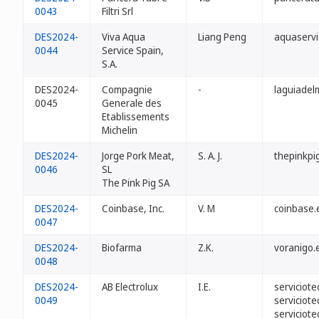
0043
Filtri Srl
DES2024-
Viva Aqua
Liang Peng
aquaservi
0044
Service Spain,
S.A.
DES2024-
Compagnie
-
laguiadelm
0045
Generale des
Etablissements
Michelin
DES2024-
Jorge Pork Meat,
S. A. J.
thepinkpi
0046
SL
The Pink Pig SA
DES2024-
Coinbase, Inc.
V. M
coinbase.
0047
DES2024-
Biofarma
Z.K.
voranigo.
0048
DES2024-
AB Electrolux
I.E.
serviciot
0049
serviciote
serviciot