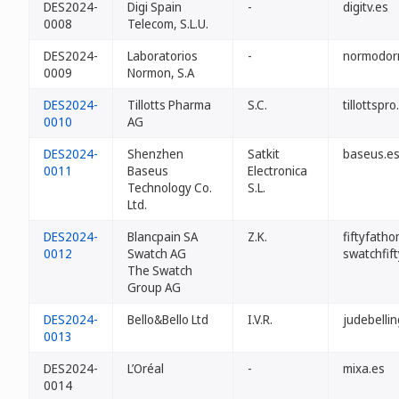
DES2024-
Digi Spain
-
digitv.es
0008
Telecom, S.L.U.
DES2024-
Laboratorios
-
normodor
0009
Normon, S.A
DES2024-
Tillotts Pharma
S.C.
tillottspro
0010
AG
DES2024-
Shenzhen
Satkit
baseus.e
0011
Baseus
Electronica
Technology Co.
S.L.
Ltd.
DES2024-
Blancpain SA
Z.K.
fiftyfath
0012
Swatch AG
swatchfif
The Swatch
Group AG
DES2024-
Bello&Bello Ltd
I.V.R.
judebelli
0013
DES2024-
L’Oréal
-
mixa.es
0014