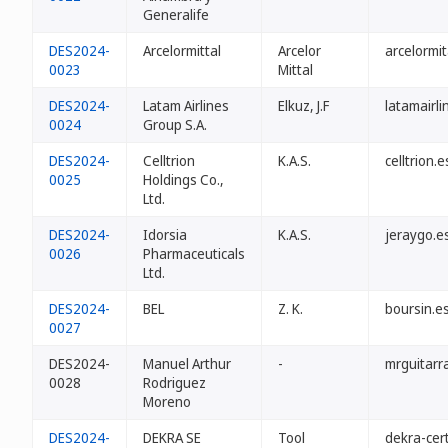
Generalife
DES2024-
Arcelormittal
Arcelor
arcelormit
0023
Mittal
DES2024-
Latam Airlines
Elkuz, J.F
latamairli
0024
Group S.A.
DES2024-
Celltrion
K.A.S.
celltrion.e
0025
Holdings Co.,
Ltd.
DES2024-
Idorsia
K.A.S.
jeraygo.e
0026
Pharmaceuticals
Ltd.
DES2024-
BEL
Z. K.
boursin.e
0027
DES2024-
Manuel Arthur
-
mrguitarr
0028
Rodriguez
Moreno
DES2024-
DEKRA SE
Tool
dekra-cert