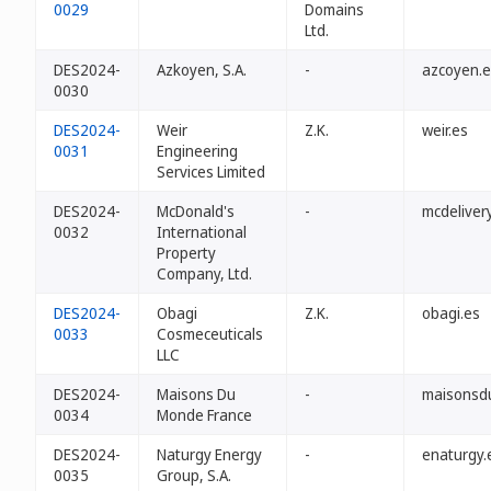
0029
Domains
Ltd.
DES2024-
Azkoyen, S.A.
-
azcoyen.e
0030
DES2024-
Weir
Z.K.
weir.es
0031
Engineering
Services Limited
DES2024-
McDonald's
-
mcdeliver
0032
International
Property
Company, Ltd.
DES2024-
Obagi
Z.K.
obagi.es
0033
Cosmeceuticals
LLC
DES2024-
Maisons Du
-
maisonsd
0034
Monde France
DES2024-
Naturgy Energy
-
enaturgy.
0035
Group, S.A.