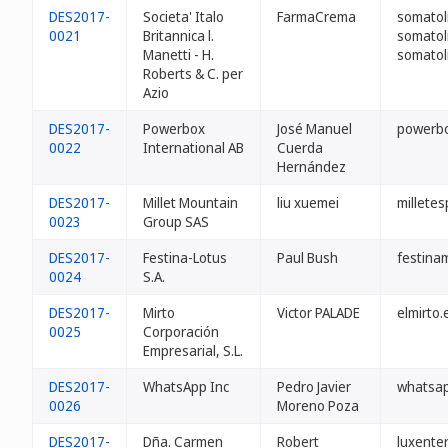
DES2017-
Societa' Italo
FarmaCrema
somatol
0021
Britannica l.
somatol
Manetti - H.
somatol
Roberts & C. per
Azio
DES2017-
Powerbox
José Manuel
powerbo
0022
International AB
Cuerda
Hernández
DES2017-
Millet Mountain
liu xuemei
millete
0023
Group SAS
DES2017-
Festina-Lotus
Paul Bush
festina
0024
S.A.
DES2017-
Mirto
Victor PALADE
elmirto.
0025
Corporación
Empresarial, S.L.
DES2017-
WhatsApp Inc
Pedro Javier
whatsap
0026
Moreno Poza
DES2017-
Dña. Carmen
Robert
luxenter