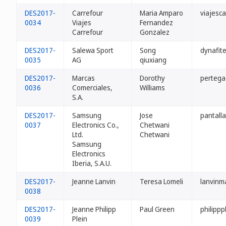
DES2017-
Carrefour
Maria Amparo
viajesca
0034
Viajes
Fernandez
Carrefour
Gonzalez
DES2017-
Salewa Sport
Song
dynafit
0035
AG
qiuxiang
DES2017-
Marcas
Dorothy
pertega
0036
Comerciales,
Williams
S.A.
DES2017-
Samsung
Jose
pantall
0037
Electronics Co.,
Chetwani
Ltd.
Chetwani
Samsung
Electronics
Iberia, S.A.U.
DES2017-
Jeanne Lanvin
Teresa Lomeli
lanvinm
0038
DES2017-
Jeanne Philipp
Paul Green
philippp
0039
Plein