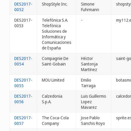
DES2017-
ShopStyle Inc.
Simone
shopsty
0052
Fuhrmann
DES2017-
Telefónica S.A.
-
my112.
0053
Telefónica
Soluciones de
Informática y
Comunicaciones
de España
DES2017-
Compagnie De
Héctor
saint-g
0054
Saint-Gobain
Santonja
Martínez
DES2017-
MOU Limited
Emilio
botasm
0055
Tarraga
DES2017-
Calzedonia
Luis Guillermo
calcedo
0056
S.p.A.
Lopez
Mavarez
DES2017-
The Coca-Cola
Jose Pablo
sprite.e
0057
Company
Sanchis Royo