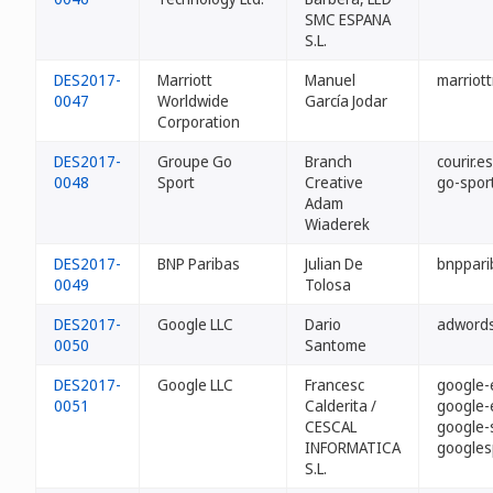
SMC ESPANA
S.L.
DES2017-
Marriott
Manuel
marriot
0047
Worldwide
García Jodar
Corporation
DES2017-
Groupe Go
Branch
courir.es
0048
Sport
Creative
go-spor
Adam
Wiaderek
DES2017-
BNP Paribas
Julian De
bnppari
0049
Tolosa
DES2017-
Google LLC
Dario
adwords
0050
Santome
DES2017-
Google LLC
Francesc
google-
0051
Calderita /
google-
CESCAL
google-
INFORMATICA
googles
S.L.