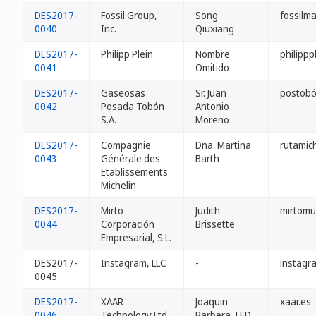
DES2017-
Fossil Group,
Song
fossilma
0040
Inc.
Qiuxiang
DES2017-
Philipp Plein
Nombre
philippp
0041
Omitido
DES2017-
Gaseosas
Sr. Juan
postobó
0042
Posada Tobón
Antonio
S.A.
Moreno
DES2017-
Compagnie
Dña. Martina
rutamic
0043
Générale des
Barth
Etablissements
Michelin
DES2017-
Mirto
Judith
mirtomu
0044
Corporación
Brissette
Empresarial, S.L.
DES2017-
Instagram, LLC
-
instagr
0045
DES2017-
XAAR
Joaquin
xaar.es
0046
Technology Ltd.
Barbera, LED