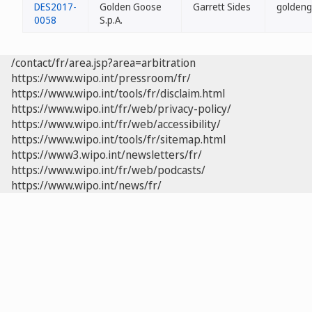
DES2017-
Golden Goose
Garrett Sides
goldeng
0058
S.p.A.
/contact/fr/area.jsp?area=arbitration
https://www.wipo.int/pressroom/fr/
https://www.wipo.int/tools/fr/disclaim.html
https://www.wipo.int/fr/web/privacy-policy/
https://www.wipo.int/fr/web/accessibility/
https://www.wipo.int/tools/fr/sitemap.html
https://www3.wipo.int/newsletters/fr/
https://www.wipo.int/fr/web/podcasts/
https://www.wipo.int/news/fr/