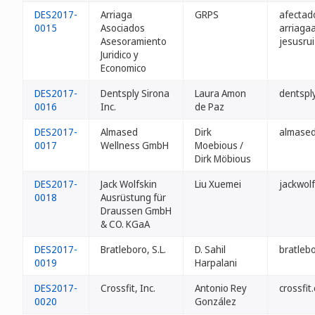
DES2017-
Arriaga
GRPS
afectad
0015
Asociados
arriaga
Asesoramiento
jesusrui
Juridico y
Economico
DES2017-
Dentsply Sirona
Laura Amon
dentspl
0016
Inc.
de Paz
DES2017-
Almased
Dirk
almased
0017
Wellness GmbH
Moebious /
Dirk Möbious
DES2017-
Jack Wolfskin
Liu Xuemei
jackwol
0018
Ausrüstung für
Draussen GmbH
& CO. KGaA
DES2017-
Bratleboro, S.L.
D. Sahil
bratleb
0019
Harpalani
DES2017-
Crossfit, Inc.
Antonio Rey
crossfit
0020
González