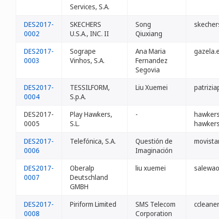
Services, S.A.
DES2017-
SKECHERS
Song
skecher
0002
U.S.A., INC. II
Qiuxiang
DES2017-
Sogrape
Ana Maria
gazela.
0003
Vinhos, S.A.
Fernandez
Segovia
DES2017-
TESSILFORM,
Liu Xuemei
patrizi
0004
S.p.A.
DES2017-
Play Hawkers,
-
hawkers
0005
S.L.
hawkers
DES2017-
Telefónica, S.A.
Questión de
movista
0006
Imaginación
DES2017-
Oberalp
liu xuemei
salewao
0007
Deutschland
GMBH
DES2017-
Piriform Limited
SMS Telecom
ccleane
0008
Corporation