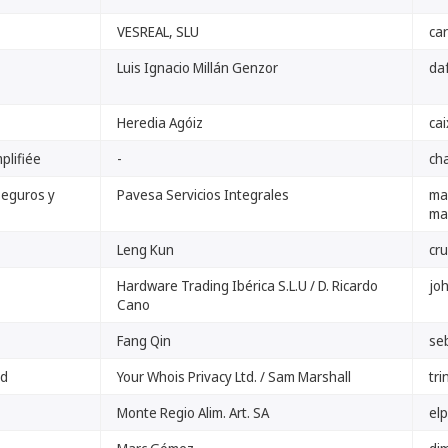
VESREAL, SLU
car
Luis Ignacio Millán Genzor
da
Heredia Agóiz
ca
plifiée
-
ch
Seguros y
Pavesa Servicios Integrales
ma
ma
Leng Kun
cr
Hardware Trading Ibérica S.L.U / D. Ricardo
jo
Cano
Fang Qin
se
ed
Your Whois Privacy Ltd. / Sam Marshall
tri
Monte Regio Alim. Art. SA
elp