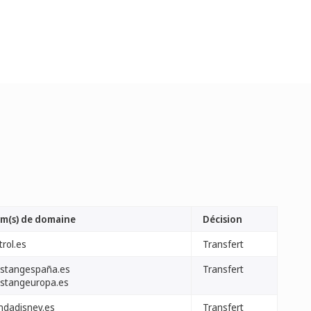
m(s) de domaine
Décision
trol.es
Transfert
stangespaña.es
Transfert
stangeuropa.es
endadisney.es
Transfert