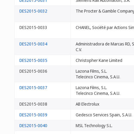
DES2015-0031
Siemens Rail Automation, S.A.
DES2015-0032
The Procter & Gamble Compan
DES2015-0033
CHANEL, Société par Actions Sim
DES2015-0034
Administradora de Marcas RD, S.
C.V.
DES2015-0035
Christopher Kane Limited
DES2015-0036
Lazona Films, S.L.
Telecinco Cinema, S.A.U.
DES2015-0037
Lazona Films, S.L.
Telecinco Cinema, S.A.U.
DES2015-0038
AB Electrolux
DES2015-0039
Gedesco Services Spain, S.A.U.
DES2015-0040
MSL Technology S.L.