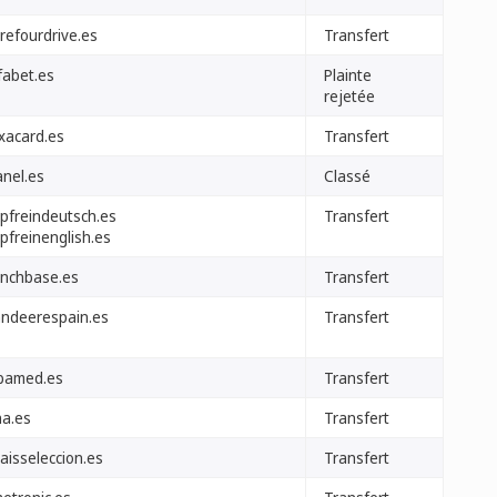
refourdrive.es
Transfert
fabet.es
Plainte
rejetée
ixacard.es
Transfert
anel.es
Classé
pfreindeutsch.es
Transfert
pfreinenglish.es
unchbase.es
Transfert
hndeerespain.es
Transfert
bamed.es
Transfert
na.es
Transfert
aisseleccion.es
Transfert