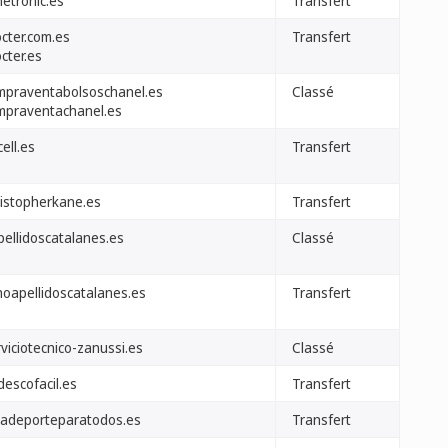
metronic.es
Transfert
octer.com.es
Transfert
cter.es
mpraventabolsoschanel.es
Classé
mpraventachanel.es
cell.es
Transfert
ristopherkane.es
Transfert
pellidoscatalanes.es
Classé
hoapellidoscatalanes.es
Transfert
viciotecnico-zanussi.es
Classé
descofacil.es
Transfert
iadeporteparatodos.es
Transfert