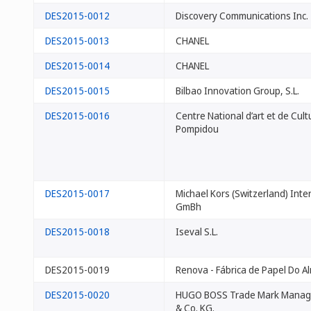
DES2015-0012
Discovery Communications Inc.
DES2015-0013
CHANEL
DES2015-0014
CHANEL
DES2015-0015
Bilbao Innovation Group, S.L.
DES2015-0016
Centre National d’art et de Cul
Pompidou
DES2015-0017
Michael Kors (Switzerland) Inte
GmBh
DES2015-0018
Iseval S.L.
DES2015-0019
Renova - Fábrica de Papel Do A
DES2015-0020
HUGO BOSS Trade Mark Mana
& Co. KG.