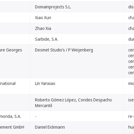
Domainprojects S.L.
di
Xiao Xun
ch
Zhao Xia
ch
Sarbide, S.A.
du
ture Georges
Desmet Studio’s / P Weijenberg
ce
ce
ce
ce
ce
rnational
Lin Yanxiao
mi
Roberto Gómez López, Condes Despacho
ise
Mercantil
lmonda, S.A.
-
re
gement GmbH
Daniel Eickmann
hu