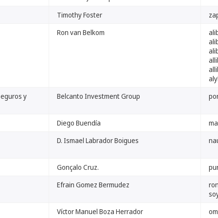
Timothy Foster
za
Ron van Belkom
al
al
al
all
al
al
Seguros y
Belcanto Investment Group
po
Diego Buendía
ma
D. Ismael Labrador Boigues
na
Gonçalo Cruz.
pu
Efrain Gomez Bermudez
ron
soy
Víctor Manuel Boza Herrador
om