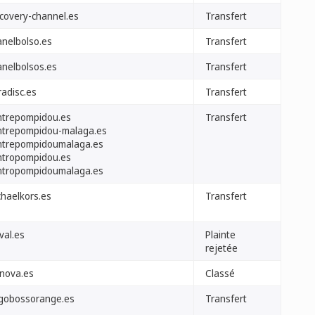
scovery-channel.es
Transfert
anelbolso.es
Transfert
anelbolsos.es
Transfert
radisc.es
Transfert
ntrepompidou.es
Transfert
ntrepompidou-malaga.es
ntrepompidoumalaga.es
ntropompidou.es
ntropompidoumalaga.es
chaelkors.es
Transfert
val.es
Plainte
rejetée
-nova.es
Classé
gobossorange.es
Transfert