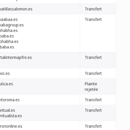
patillassalomon.es
Transfert
ibaabaa.es
Transfert
ibabagroup.es
ibhabha.es
ibaba.es
libhabha.es
ybaba.es
rtalintermapfre.es
Transfert
vic.es
Transfert
utica.es
Plainte
rejetée
ntoroma.es
Transfert
ritual.es
Transfert
ritualista.es
rononline.es
Transfert