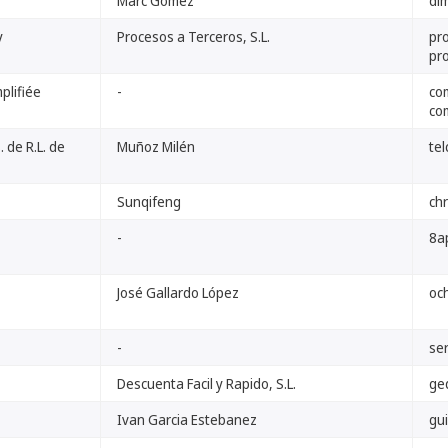
Marc Gómez
di
y
Procesos a Terceros, S.L.
pr
pro
plifiée
-
co
co
 de R.L. de
Muñoz Milén
tel
Sunqifeng
ch
-
8a
José Gallardo López
oc
-
ser
Descuenta Facil y Rapido, S.L.
ge
Ivan Garcia Estebanez
gu