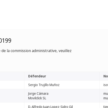
0199
e de la commission administrative, veuillez
Défendeur
No
Sergio Trujillo Muñoz
iso
Jorge Cámara
mu
Movilclick SL
mu
D. Alfredo Juan Lopez-Sidro Gil
ti