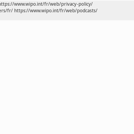
https://www.wipo.int/fr/web/privacy-policy/
rs/fr/
https://www.wipo.int/fr/web/podcasts/