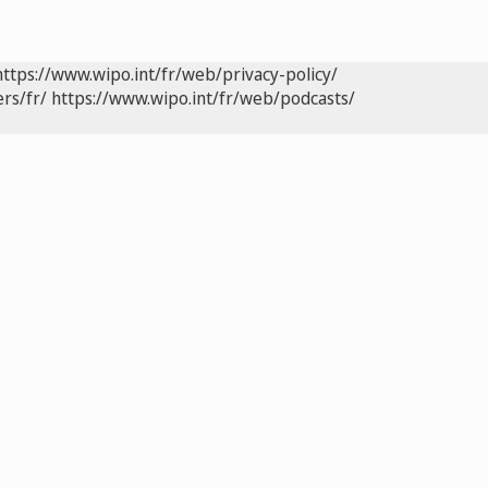
https://www.wipo.int/fr/web/privacy-policy/
rs/fr/
https://www.wipo.int/fr/web/podcasts/