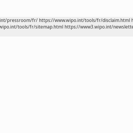
int/pressroom/fr/
https://www.wipo.int/tools/fr/disclaim.html
wipo.int/tools/fr/sitemap.html
https://www3.wipo.int/newslette