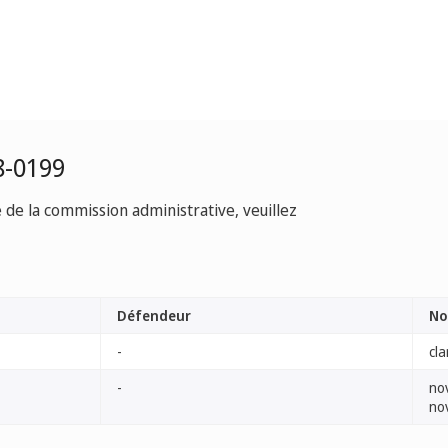
8-0199
e de la commission administrative, veuillez
Défendeur
No
-
cla
-
no
no