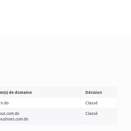
m(s) de domaine
Décision
ro.do
Classé
vus.com.do
Classé
vushoes.com.do