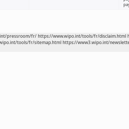
pa
int/pressroom/fr/
https://www.wipo.int/tools/fr/disclaim.html
wipo.int/tools/fr/sitemap.html
https://www3.wipo.int/newslette