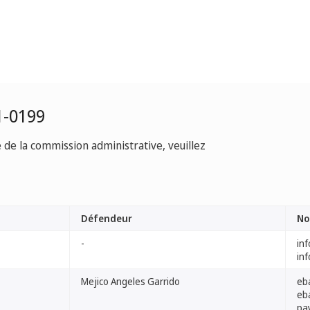
1-0199
e de la commission administrative, veuillez
Défendeur
No
-
in
in
Mejico Angeles Garrido
eb
eb
pa