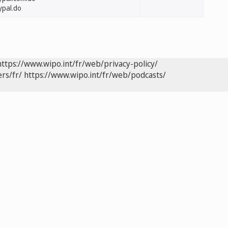
ypal.do
https://www.wipo.int/fr/web/privacy-policy/
rs/fr/
https://www.wipo.int/fr/web/podcasts/