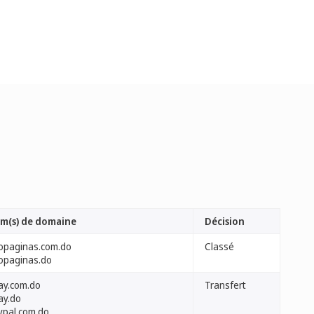
m(s) de domaine
Décision
fopaginas.com.do
Classé
fopaginas.do
ay.com.do
Transfert
ay.do
ypal.com.do