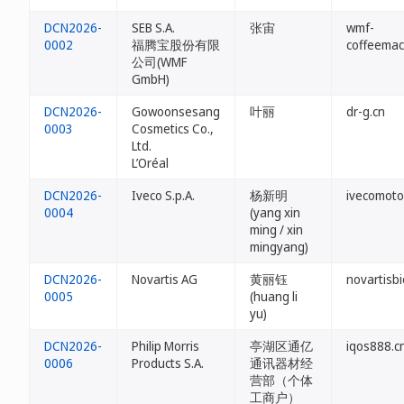
DCN2026-
SEB S.A.
张宙
wmf-
0002
福腾宝股份有限
coffeemac
公司(WMF
GmbH)
DCN2026-
Gowoonsesang
叶丽
dr-g.cn
0003
Cosmetics Co.,
Ltd.
L’Oréal
DCN2026-
Iveco S.p.A.
杨新明
ivecomoto
0004
(yang xin
ming / xin
mingyang)
DCN2026-
Novartis AG
黄丽钰
novartisbi
0005
(huang li
yu)
DCN2026-
Philip Morris
亭湖区通亿
iqos888.c
0006
Products S.A.
通讯器材经
营部（个体
工商户）