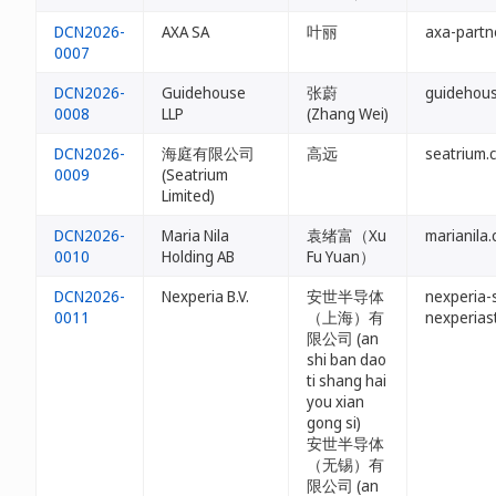
DCN2026-
AXA SA
叶丽
axa-partn
0007
DCN2026-
Guidehouse
张蔚
guidehous
0008
LLP
(Zhang Wei)
DCN2026-
海庭有限公司
高远
seatrium.
0009
(Seatrium
Limited)
DCN2026-
Maria Nila
袁绪富（Xu
marianila.
0010
Holding AB
Fu Yuan）
DCN2026-
Nexperia B.V.
安世半导体
nexperia-
0011
（上海）有
nexperias
限公司 (an
shi ban dao
ti shang hai
you xian
gong si)
安世半导体
（无锡）有
限公司 (an