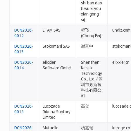
shi ban dao
ti wu xi you
xian gong
si)
DCN2026-
ETAM SAS
程飞
undiz.com
0012
(Cheng Fei)
DCN2026-
Stokomani SAS
谢富中
stokomani
0013
DCN2026-
elixxier
Shenzhen
elixxier.cn
0014
Software GmbH
Kesila
Technology
Co., Ltd. / 深
圳市氪斯拉
科技有限公
司
DCN2026-
Lucozade
高贺
lucozade.
0015
Ribena Suntory
Limited
DCN2026-
Mutuelle
杨嘉瑞
korege.cn