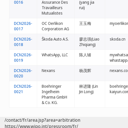
0016
Assurance Des
(yang jia
Travailleurs
rui)
Mutualistes
DCN2026-
OC Oerlikon
王玉梅
myoerliko
0017
Corporation AG
DCN2026-
Škoda Auto A.S.
廖志强(Liao
skoda.cn
0018
Zhiqiang)
DCN2026-
WhatsApp, LLC
陈人辅
mywhatsa
0019
whastapp
DCN2026-
Nexans
杨茂辉
nexans.co
0020
DCN2026-
Boehringer
林进隆 (Lin
boehringe
0021
Ingelheim
Jin Long)
kaiyun.co
Pharma GmbH
& Co. KG.
/contact/fr/area.jsp?area=arbitration
https://www.wipo.int/pressroom/fr/