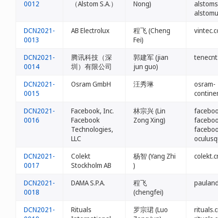
0012
（Alstom S.A.）
Nong)
alstoms
alstomu
DCN2021-
AB Electrolux
程飞 (Cheng
vintec.
0013
Fei)
DCN2021-
腾讯科技（深
郭建军 (jian
tenecnt
0014
圳）有限公司
jun guo)
DCN2021-
Osram GmbH
汪秀琳
osram-
0015
contine
DCN2021-
Facebook, Inc.
林宗兴 (Lin
faceboo
0016
Facebook
Zong Xing)
facebo
Technologies,
faceboo
LLC
oculusq
DCN2021-
Colekt
杨智 (Yang Zhi
colekt.c
0017
Stockholm AB
)
DCN2021-
DAMA S.P.A.
程飞
pauland
0018
(chengfei)
DCN2021-
Rituals
罗宗珺 (Luo
rituals.