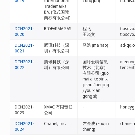
0019
International
Zong Jun)
rituals.
Trademarks
B.V. (仪式国际
商标有限公司)
DCN2021-
BIOFARMA SAS
程飞
tibsovo
0020
王晓文
tibsovo
DCN2021-
腾讯科技（深
马浩 (ma hao)
ad-qq.c
0021
圳）有限公司
DCN2021-
腾讯科技（深
国脉爱特信息
meeting
0022
圳）有限公司
技术（北京）
tencent
有限公司 (guo
mai ai te xin xi
ji shu ( bei jing
) you xian
gong si)
DCN2021-
XMAC 有限责任
-
honeyga
0023
公司
DCN2021-
Chanel, Inc.
左金成 (zuojin
chaneln
0024
cheng)