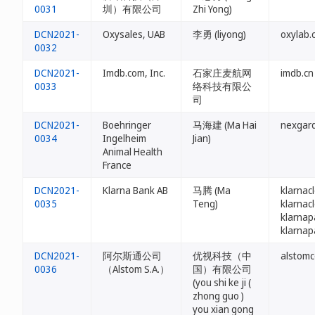
0031
圳）有限公司
Zhi Yong)
DCN2021-
Oxysales, UAB
李勇 (liyong)
oxylab.
0032
DCN2021-
Imdb.com, Inc.
石家庄麦航网
imdb.cn
0033
络科技有限公
司
DCN2021-
Boehringer
马海建 (Ma Hai
nexgard
0034
Ingelheim
Jian)
Animal Health
France
DCN2021-
Klarna Bank AB
马腾 (Ma
klarnac
0035
Teng)
klarnac
klarnap
klarnap
DCN2021-
阿尔斯通公司
优视科技（中
alstomc
0036
（Alstom S.A.）
国）有限公司
(you shi ke ji (
zhong guo )
you xian gong