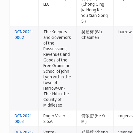
LLC
(Chong Qing
Jia Heng Ke Ji
You Xian Gong
Si)
DCN2021-
The Keepers
吴超梅 (Wu
harrows
0002
and Governors
Chaomei)
of the
Possessions,
Revenues and
Goods of the
Free Grammar
School of John
Lyon within the
town of
Harrow-On-
The-Hill in the
County of
Middlesex
DCN2021-
Roger Vivier
何依密 (He Yi
rogervi
0003
S.p.A.
Mi)
DCN2021-
Vente-
郑碧莲 (Zheng
veepee