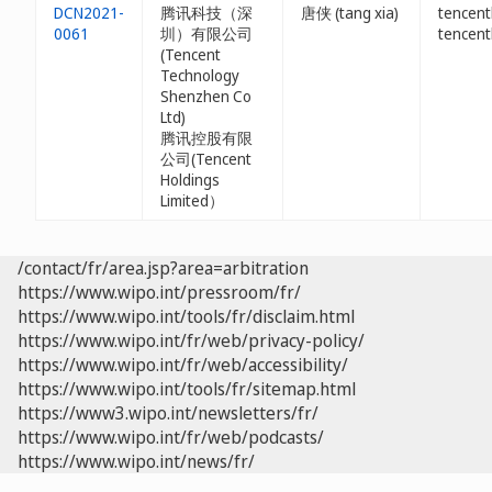
DCN2021-
腾讯科技（深
唐侠 (tang xia)
tencent
0061
圳）有限公司
tencent
(Tencent
Technology
Shenzhen Co
Ltd)
腾讯控股有限
公司(Tencent
Holdings
Limited）
/contact/fr/area.jsp?area=arbitration
https://www.wipo.int/pressroom/fr/
https://www.wipo.int/tools/fr/disclaim.html
https://www.wipo.int/fr/web/privacy-policy/
https://www.wipo.int/fr/web/accessibility/
https://www.wipo.int/tools/fr/sitemap.html
https://www3.wipo.int/newsletters/fr/
https://www.wipo.int/fr/web/podcasts/
https://www.wipo.int/news/fr/