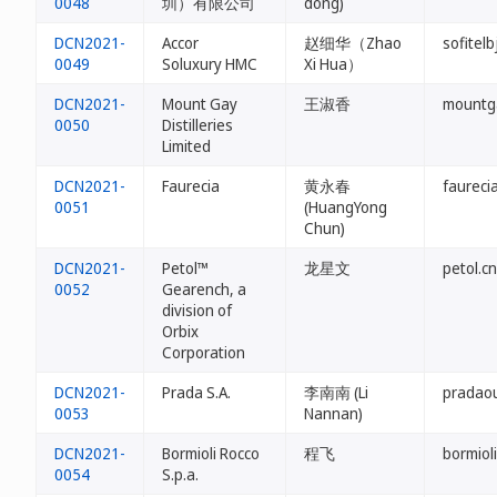
0048
圳）有限公司
dong)
DCN2021-
Accor
赵细华（Zhao
sofitelb
0049
Soluxury HMC
Xi Hua）
DCN2021-
Mount Gay
王淑香
mountg
0050
Distilleries
Limited
DCN2021-
Faurecia
黄永春
faurecia
0051
(HuangYong
Chun)
DCN2021-
Petol™
龙星文
petol.cn
0052
Gearench, a
division of
Orbix
Corporation
DCN2021-
Prada S.A.
李南南 (Li
pradaou
0053
Nannan)
DCN2021-
Bormioli Rocco
程飞
bormiol
0054
S.p.a.