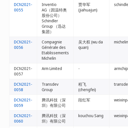
DCN2021-
Inventio
贾华军
schindle
0055
AG（因温特奥
(jiahuajun)
股份公司）
Schindler
Group （迅达
集团）
DCN2021-
Compagnie
吴大权 (wu da
michelin
0056
Générale des
quan)
Etablissements
Michelin
DCN2021-
Arm Limited
-
armchip
0057
DCN2021-
Transdev
程飞
transde
0058
Group
(chengfei)
DCN2021-
腾讯科技（深
段红军
weixinp
0059
圳）有限公司
DCN2021-
腾讯科技（深
kouchou Sang
weixinp
0060
圳）有限公司