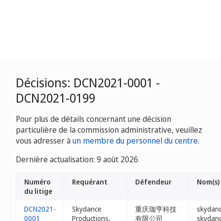
Décisions: DCN2021-0001 -
DCN2021-0199
Pour plus de détails concernant une décision
particulière de la commission administrative, veuillez
vous adresser à
un membre du personnel du centre
.
Dernière actualisation: 9 août 2026
Numéro
Requérant
Défendeur
Nom(s)
du litige
DCN2021-
Skydance
重庆珈亨科技
skydan
0001
Productions,
有限公司
skydan