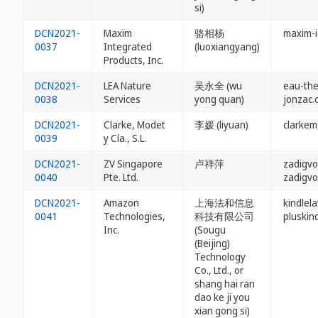
si)
DCN2021-
Maxim
骆相杨
maxim-i
0037
Integrated
(luoxiangyang)
Products, Inc.
DCN2021-
LEA Nature
吴永全 (wu
eau-the
0038
Services
yong quan)
jonzac.
DCN2021-
Clarke, Modet
李媛 (liyuan)
clarkem
0039
y Cía., S.L.
DCN2021-
ZV Singapore
卢祥萍
zadigvol
0040
Pte. Ltd.
zadigvo
DCN2021-
Amazon
上海法和信息
kindlel
0041
Technologies,
科技有限公司
pluskin
Inc.
(Sougu
(Beijing)
Technology
Co., Ltd., or
shang hai ran
dao ke ji you
xian gong si)