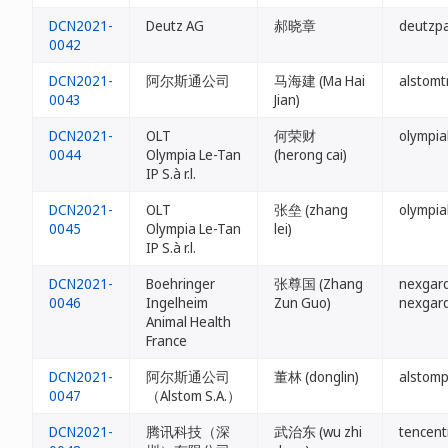
DCN2021-
Deutz AG
郝晓章
deutzpa
0042
DCN2021-
阿尔斯通公司
马海建 (Ma Hai
alstomt
0043
Jian)
DCN2021-
OLT
何荣财
olympia
0044
Olympia Le-Tan
(herong cai)
IP S.à r.l.
DCN2021-
OLT
张垒 (zhang
olympia
0045
Olympia Le-Tan
lei)
IP S.à r.l.
DCN2021-
Boehringer
张尊国 (Zhang
nexgard
0046
Ingelheim
Zun Guo)
nexgard
Animal Health
France
DCN2021-
阿尔斯通公司
董林 (donglin)
alstomp
0047
（Alstom S.A.）
DCN2021-
腾讯科技（深
武治东 (wu zhi
tencent