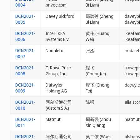
0004
privee.com
Bi Lian)
DCN2021-
Davey Bickford
郑碧莲 (Zheng
daveybi
0005
Bi Lian)
daveybi
DCN2021-
Inter IKEA
黄伟 (Huang
ikeafami
0006
Systems B.V.
Wei)
ikeafam
DCN2021-
Nodaleto
张丞
nodalet
0007
DCN2021-
T. Rowe Price
程飞
trowepr
0008
Group, Inc.
(Chengfei)
trowepr
DCN2021-
Dätwyler
程飞 (Cheng
datwyle
0009
Holding AG
Fei)
DCN2021-
阿尔斯通公司
陈强
allalsto
0010
(Alstom S.A.)
DCN2021-
Matmut
周新强 (Zhou
matmut
0011
Xin Qiang)
DCN2021-
阿尔斯通公司
吴二侬 (Wuer
alstoms