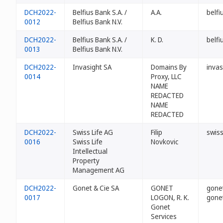
DCH2022-
Belfius Bank S.A. /
A.A.
belfi
0012
Belfius Bank N.V.
DCH2022-
Belfius Bank S.A. /
K. D.
belfi
0013
Belfius Bank N.V.
DCH2022-
Invasight SA
Domains By
invas
0014
Proxy, LLC
NAME
REDACTED
NAME
REDACTED
DCH2022-
Swiss Life AG
Filip
swiss
0016
Swiss Life
Novkovic
Intellectual
Property
Management AG
DCH2022-
Gonet & Cie SA
GONET
gonet
0017
LOGON, R. K.
gone
Gonet
Services