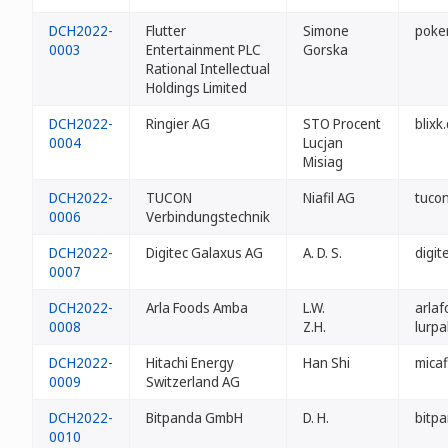
DCH2022-
Flutter
Simone
poker
0003
Entertainment PLC
Gorska
Rational Intellectual
Holdings Limited
DCH2022-
Ringier AG
STO Procent
blixk
0004
Lucjan
Misiag
DCH2022-
TUCON
Niafil AG
tucon
0006
Verbindungstechnik
DCH2022-
Digitec Galaxus AG
A. D. S.
digit
0007
DCH2022-
Arla Foods Amba
L.W.
arlaf
0008
Z.H.
lurpa
DCH2022-
Hitachi Energy
Han Shi
micaf
0009
Switzerland AG
DCH2022-
Bitpanda GmbH
D. H.
bitp
0010