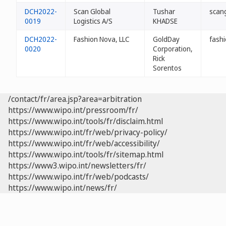
DCH2022-
Scan Global
Tushar
scang
0019
Logistics A/S
KHADSE
DCH2022-
Fashion Nova, LLC
GoldDay
fash
0020
Corporation,
Rick
Sorentos
/contact/fr/area.jsp?area=arbitration
https://www.wipo.int/pressroom/fr/
https://www.wipo.int/tools/fr/disclaim.html
https://www.wipo.int/fr/web/privacy-policy/
https://www.wipo.int/fr/web/accessibility/
https://www.wipo.int/tools/fr/sitemap.html
https://www3.wipo.int/newsletters/fr/
https://www.wipo.int/fr/web/podcasts/
https://www.wipo.int/news/fr/