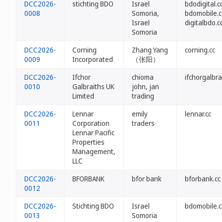
DCC2026-
stichting BDO
Israel
bdodigital.c
0008
Somoria,
bdomobile.c
Israel
digitalbdo.c
Somoria
DCC2026-
Corning
Zhang Yang
corning.cc
0009
Incorporated
（张阳）
DCC2026-
Ifchor
chioma
ifchorgalbra
0010
Galbraiths UK
john, jan
Limited
trading
DCC2026-
Lennar
emily
lennar.cc
0011
Corporation
traders
Lennar Pacific
Properties
Management,
LLC
DCC2026-
BFORBANK
bfor bank
bforbank.cc
0012
DCC2026-
Stichting BDO
Israel
bdomobile.c
0013
Somoria