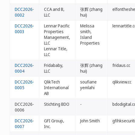
DCC2026-
CCA and B,
张辉 (zhang
elfontheshel
0002
LLC
hui)
DCC2026-
Lennar Pacific
Melissa
lennartitle.c
0003
Properties
smith,
Management,
Island
LLC
Properties
Lennar Title,
LLC
DCC2026-
Fridababy,
张辉 (zhang
fridaus.cc
0004
LLC
hui)
DCC2026-
QlikTech
soufiane
qlikview.cc
0005
International
yemlahi
AB
DCC2026-
Stichting BDO
-
bdodigital.c
0006
DCC2026-
GFI Group,
John Smith
gfihksecurit
0007
Inc.