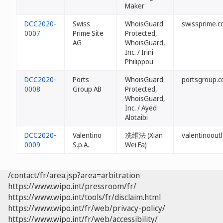
Maker
DCC2020-
Swiss
WhoisGuard
swissprime.c
0007
Prime Site
Protected,
AG
WhoisGuard,
Inc. / Irini
Philippou
DCC2020-
Ports
WhoisGuard
portsgroup.c
0008
Group AB
Protected,
WhoisGuard,
Inc. / Ayed
Alotaibi
DCC2020-
Valentino
冼维法 (Xian
valentinooutl
0009
S.p.A.
Wei Fa)
/contact/fr/area.jsp?area=arbitration
https://www.wipo.int/pressroom/fr/
https://www.wipo.int/tools/fr/disclaim.html
https://www.wipo.int/fr/web/privacy-policy/
https://www.wipo.int/fr/web/accessibility/