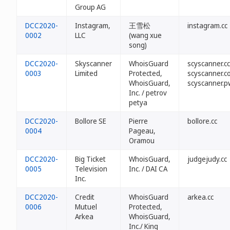
Group AG
DCC2020-
Instagram,
王雪松
instagram.cc
0002
LLC
(wang xue
song)
DCC2020-
Skyscanner
WhoisGuard
scyscanner.cc
0003
Limited
Protected,
scyscanner.c
WhoisGuard,
scyscanner.p
Inc. / petrov
petya
DCC2020-
Bollore SE
Pierre
bollore.cc
0004
Pageau,
Oramou
DCC2020-
Big Ticket
WhoisGuard,
judgejudy.cc
0005
Television
Inc. / DAI CA
Inc.
DCC2020-
Credit
WhoisGuard
arkea.cc
0006
Mutuel
Protected,
Arkea
WhoisGuard,
Inc./ King