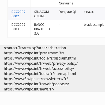
Guillaume
DCC2009-
SINA.COM
Dongyue Qi
sina.cc
0002
ONLINE
DCC2009-
BANCO
-
bradescomplet
0003
BRADESCO
S.A.
/contact/fr/area.jsp?area=arbitration
https://www.wipo.int/pressroom/fr/
https://www.wipo.int/tools/fr/disclaim.html
https://www.wipo.int/fr/web/privacy-policy/
https://www.wipo.int/fr/web/accessibility/
https://www.wipo.int/tools/fr/sitemap.html
https://www3.wipo.int/newsletters/fr/
https://www.wipo.int/fr/web/podcasts/
https://www.wipo.int/news/fr/