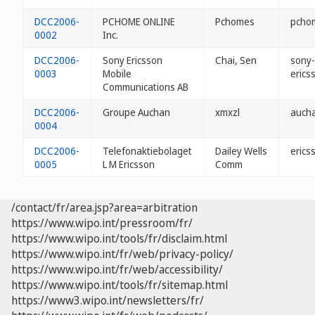
DCC2006-
PCHOME ONLINE
Pchomes
pcho
0002
Inc.
DCC2006-
Sony Ericsson
Chai, Sen
sony-
0003
Mobile
erics
Communications AB
DCC2006-
Groupe Auchan
xmxzl
aucha
0004
DCC2006-
Telefonaktiebolaget
Dailey Wells
erics
0005
L M Ericsson
Comm
/contact/fr/area.jsp?area=arbitration
https://www.wipo.int/pressroom/fr/
https://www.wipo.int/tools/fr/disclaim.html
https://www.wipo.int/fr/web/privacy-policy/
https://www.wipo.int/fr/web/accessibility/
https://www.wipo.int/tools/fr/sitemap.html
https://www3.wipo.int/newsletters/fr/