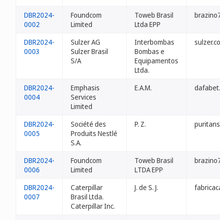
DBR2024-
Foundcom
Toweb Brasil
brazino
0002
Limited
Ltda EPP
DBR2024-
Sulzer AG
Interbombas
sulzer.c
0003
Sulzer Brasil
Bombas e
S/A
Equipamentos
Ltda.
DBR2024-
Emphasis
E.A.M.
dafabet
0004
Services
Limited
DBR2024-
Société des
P. Z.
puritans
0005
Produits Nestlé
S.A.
DBR2024-
Foundcom
Toweb Brasil
brazino
0006
Limited
LTDA EPP
DBR2024-
Caterpillar
J. de S. J.
fabricac
0007
Brasil Ltda.
Caterpillar Inc.