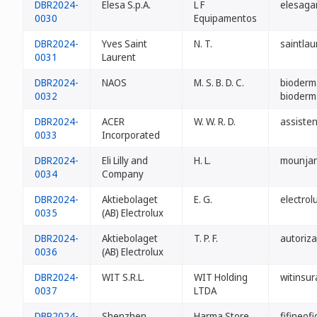
DBR2024-
Elesa S.p.A.
L F
elesaga
0030
Equipamentos
DBR2024-
Yves Saint
N. T.
saintlau
0031
Laurent
DBR2024-
NAOS
M. S. B. D. C.
bioderm
0032
bioderm
DBR2024-
ACER
W. W. R. D.
assisten
0033
Incorporated
DBR2024-
Eli Lilly and
H. L.
mounjar
0034
Company
DBR2024-
Aktiebolaget
E. G.
electrol
0035
(AB) Electrolux
DBR2024-
Aktiebolaget
T. P. F.
autoriza
0036
(AB) Electrolux
DBR2024-
WIT S.R.L.
WIT Holding
witinsur
0037
LTDA
DBR2024-
Shenzhen
Harma Store
fifineofi