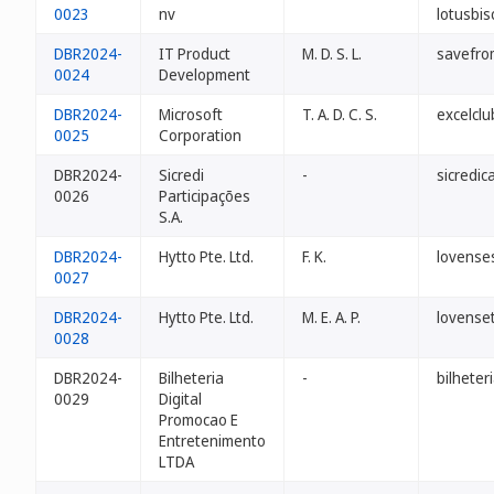
0023
nv
lotusbis
DBR2024-
IT Product
M. D. S. L.
savefro
0024
Development
DBR2024-
Microsoft
T. A. D. C. S.
excelclu
0025
Corporation
DBR2024-
Sicredi
-
sicredi
0026
Participações
S.A.
DBR2024-
Hytto Pte. Ltd.
F. K.
lovense
0027
DBR2024-
Hytto Pte. Ltd.
M. E. A. P.
lovense
0028
DBR2024-
Bilheteria
-
bilheter
0029
Digital
Promocao E
Entretenimento
LTDA