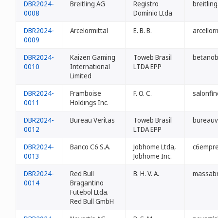
DBR2024-
Breitling AG
Registro
breitlin
0008
Dominio Ltda
DBR2024-
Arcelormittal
E. B. B.
arcellor
0009
DBR2024-
Kaizen Gaming
Toweb Brasil
betanob
0010
International
LTDA EPP
Limited
DBR2024-
Framboise
F. O. C.
salonfin
0011
Holdings Inc.
DBR2024-
Bureau Veritas
Toweb Brasil
bureauve
0012
LTDA EPP
DBR2024-
Banco C6 S.A.
Jobhome Ltda,
c6empre
0013
Jobhome Inc.
DBR2024-
Red Bull
B. H. V. A.
massabr
0014
Bragantino
Futebol Ltda.
Red Bull GmbH