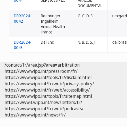
0041
SERVICES PLC
ANALISE
DOCUMENTAL
DBR2024-
Boehringer
G. C. D. S.
nexgard
0042
Ingelheim
Animal Health
France
DBR2024-
Dell Inc.
N. B. D. S. J.
dellbras
0043
/contact/fr/area.jsp?area=arbitration
https://www.wipo.int/pressroom/fr/
https://www.wipo.int/tools/fr/disclaim.html
https://www.wipo.int/fr/web/privacy-policy/
https://www.wipo.int/fr/web/accessibility/
https://www.wipo.int/tools/fr/sitemap.html
https://www3.wipo.int/newsletters/fr/
https://www.wipo.int/fr/web/podcasts/
https://www.wipo.int/news/fr/