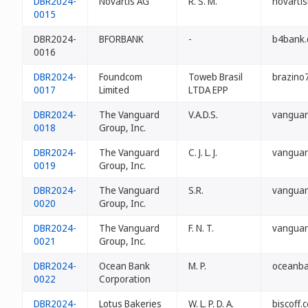
DBR2024-
Novartis AG
R. S. M.
novartis
0015
DBR2024-
BFORBANK
-
b4bank.
0016
DBR2024-
Foundcom
Toweb Brasil
brazino7
0017
Limited
LTDA EPP
DBR2024-
The Vanguard
V.A.D.S.
vanguar
0018
Group, Inc.
DBR2024-
The Vanguard
C. J. L. J.
vanguar
0019
Group, Inc.
DBR2024-
The Vanguard
S.R.
vanguar
0020
Group, Inc.
DBR2024-
The Vanguard
F. N. T.
vanguar
0021
Group, Inc.
DBR2024-
Ocean Bank
M. P.
oceanba
0022
Corporation
DBR2024-
Lotus Bakeries
W. L. P. D. A.
biscoff.