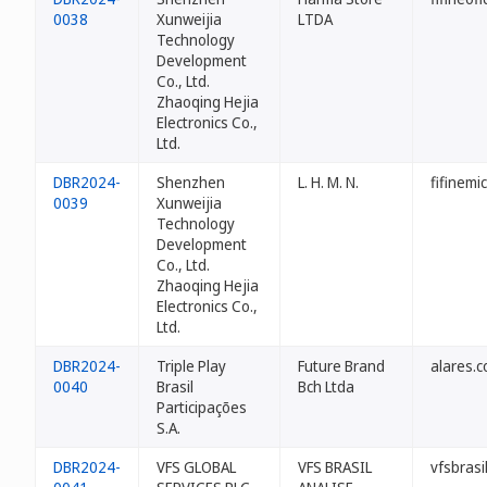
0038
Xunweijia
LTDA
Technology
Development
Co., Ltd.
Zhaoqing Hejia
Electronics Co.,
Ltd.
DBR2024-
Shenzhen
L. H. M. N.
fifinemi
0039
Xunweijia
Technology
Development
Co., Ltd.
Zhaoqing Hejia
Electronics Co.,
Ltd.
DBR2024-
Triple Play
Future Brand
alares.c
0040
Brasil
Bch Ltda
Participações
S.A.
DBR2024-
VFS GLOBAL
VFS BRASIL
vfsbrasi