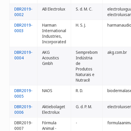
DBR2019-
AB Electrolux
S. d. M. C.
electroluxgu
0002
electroluxsa
DBR2019-
Harman
H. S. J.
harmanaudio
0003
International
Industries,
Incorporated
DBR2019-
AKG
Semprebom
akg.com.br
0004
Acoustics
Indústria
Gmbh
de
Produtos
Naturais e
Nutracê
DBR2019-
NAOS
R. D.
biodermalase
0005
DBR2019-
Aktiebolaget
G. d. P. M.
electroluxser
0006
Electrolux
DBR2019-
Fórmula
-
formulaanima
0007
Animal -