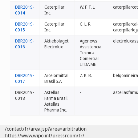
DBR2019-
Caterpillar
W. F. T. L.
caterpillarco
0014
Inc.
DBR2019-
Caterpillar
C. L. R.
caterpillarca
0015
Inc.
caterpillarlo
DBR2019-
Aktiebolaget
Agenews
electroluxas
0016
Electrolux
Assistencia
Tecnica
Comercial
LTDA ME
DBR2019-
Arcelormittal
Z. K. B.
belgomineirao
0017
Brasil S.A.
DBR2019-
Astellas
-
astellasfarm
0018
Farma Brasil.
Astellas
Pharma Inc.
/contact/fr/area.jsp?area=arbitration
https://www.wipo.int/pressroom/fr/