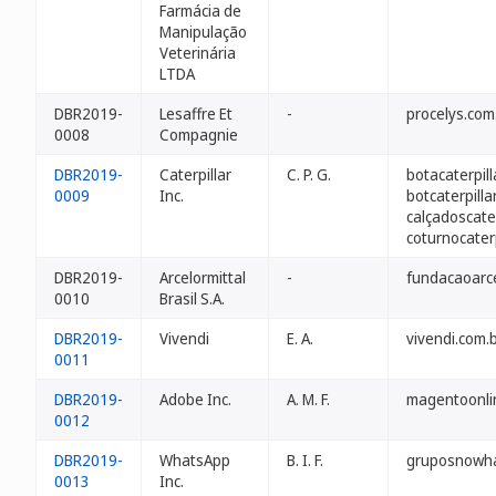
Farmácia de
Manipulação
Veterinária
LTDA
DBR2019-
Lesaffre Et
-
procelys.com
0008
Compagnie
DBR2019-
Caterpillar
C. P. G.
botacaterpil
0009
Inc.
botcaterpilla
calçadoscater
coturnocaterp
DBR2019-
Arcelormittal
-
fundacaoarce
0010
Brasil S.A.
DBR2019-
Vivendi
E. A.
vivendi.com.
0011
DBR2019-
Adobe Inc.
A. M. F.
magentoonli
0012
DBR2019-
WhatsApp
B. I. F.
gruposnowha
0013
Inc.