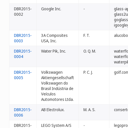
DBR2015-
Google Inc.
-
glass-a
0002
glass2u
goglass
igoogle
DBR2015-
3A Composites
F. T.
alucobo
0003
USA, Inc.
DBR2015-
Water Pik, Inc.
O. Q. M.
waterfl
0004
waterfl
waterpi
DBR2015-
Volkswagen
P. C. J.
golf.co
0005
Aktiengesellschaft
Volkswagen do
Brasil Indústria de
Veículos
Automotores Ltda.
DBR2015-
AB Electrolux.
M. A. S.
consert
0006
DBR2015-
LEGO System A/S
-
legopro