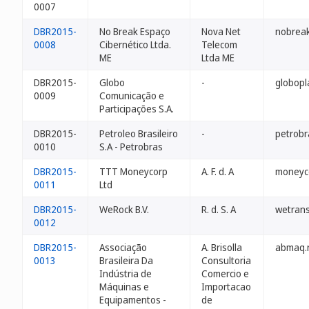
0007
DBR2015-
No Break Espaço
Nova Net
nobreak
0008
Cibernético Ltda.
Telecom
ME
Ltda ME
DBR2015-
Globo
-
globopl
0009
Comunicação e
Participações S.A.
DBR2015-
Petroleo Brasileiro
-
petrobr
0010
S.A - Petrobras
DBR2015-
TTT Moneycorp
A. F. d. A
moneyc
0011
Ltd
DBR2015-
WeRock B.V.
R. d. S. A
wetrans
0012
DBR2015-
Associação
A. Brisolla
abmaq.n
0013
Brasileira Da
Consultoria
Indústria de
Comercio e
Máquinas e
Importacao
Equipamentos -
de