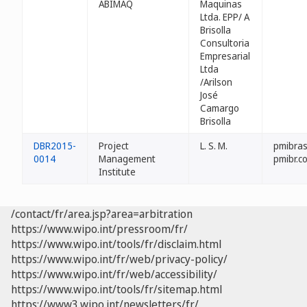
ABIMAQ
Maquinas
Ltda. EPP/ A
Brisolla
Consultoria
Empresarial
Ltda
/Arilson
José
Camargo
Brisolla
DBR2015-
Project
L. S. M.
pmibras
0014
Management
pmibr.c
Institute
/contact/fr/area.jsp?area=arbitration
https://www.wipo.int/pressroom/fr/
https://www.wipo.int/tools/fr/disclaim.html
https://www.wipo.int/fr/web/privacy-policy/
https://www.wipo.int/fr/web/accessibility/
https://www.wipo.int/tools/fr/sitemap.html
https://www3.wipo.int/newsletters/fr/