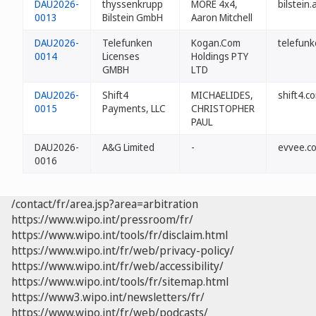
DAU2026-
thyssenkrupp
MORE 4x4,
bilstein.
0013
Bilstein GmbH
Aaron Mitchell
DAU2026-
Telefunken
Kogan.Com
telefun
0014
Licenses
Holdings PTY
GMBH
LTD
DAU2026-
Shift4
MICHAELIDES,
shift4.c
0015
Payments, LLC
CHRISTOPHER
PAUL
DAU2026-
A&G Limited
-
evvee.c
0016
/contact/fr/area.jsp?area=arbitration
https://www.wipo.int/pressroom/fr/
https://www.wipo.int/tools/fr/disclaim.html
https://www.wipo.int/fr/web/privacy-policy/
https://www.wipo.int/fr/web/accessibility/
https://www.wipo.int/tools/fr/sitemap.html
https://www3.wipo.int/newsletters/fr/
https://www.wipo.int/fr/web/podcasts/