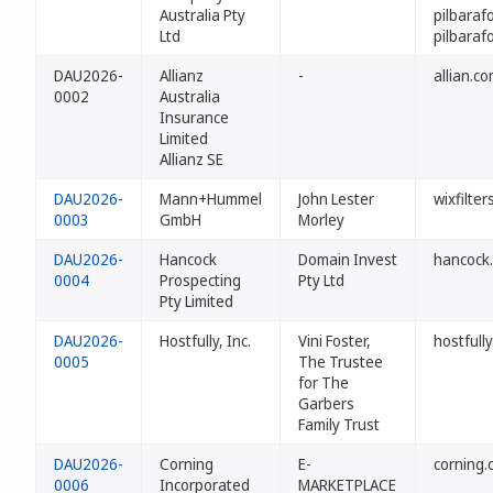
Australia Pty
pilbaraf
Ltd
pilbaraf
DAU2026-
Allianz
-
allian.c
0002
Australia
Insurance
Limited
Allianz SE
DAU2026-
Mann+Hummel
John Lester
wixfilte
0003
GmbH
Morley
DAU2026-
Hancock
Domain Invest
hancock
0004
Prospecting
Pty Ltd
Pty Limited
DAU2026-
Hostfully, Inc.
Vini Foster,
hostfull
0005
The Trustee
for The
Garbers
Family Trust
DAU2026-
Corning
E-
corning.
0006
Incorporated
MARKETPLACE