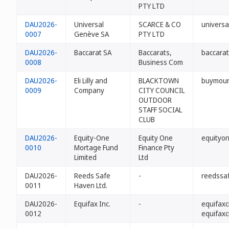
PTY LTD
DAU2026-
Universal
SCARCE & CO
univers
0007
Genève SA
PTY LTD
DAU2026-
Baccarat SA
Baccarats,
baccarat
0008
Business Com
DAU2026-
Eli Lilly and
BLACKTOWN
buymoun
0009
Company
CITY COUNCIL
OUTDOOR
STAFF SOCIAL
CLUB
DAU2026-
Equity-One
Equity One
equityo
0010
Mortage Fund
Finance Pty
Limited
Ltd
DAU2026-
Reeds Safe
-
reedssa
0011
Haven Ltd.
DAU2026-
Equifax Inc.
-
equifaxc
0012
equifaxc