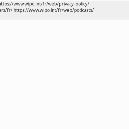
https://www.wipo.int/fr/web/privacy-policy/
rs/fr/
https://www.wipo.int/fr/web/podcasts/