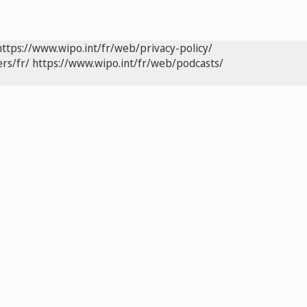
https://www.wipo.int/fr/web/privacy-policy/
rs/fr/
https://www.wipo.int/fr/web/podcasts/