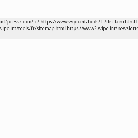
int/pressroom/fr/
https://www.wipo.int/tools/fr/disclaim.html
wipo.int/tools/fr/sitemap.html
https://www3.wipo.int/newslette