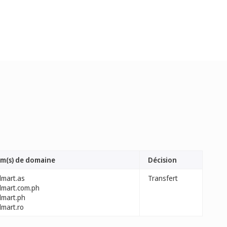
m(s) de domaine
Décision
lmart.as
Transfert
lmart.com.ph
lmart.ph
lmart.ro