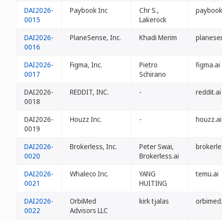
DAI2026-
Paybook Inc
Chr S.,
paybook
0015
Lakerock
DAI2026-
PlaneSense, Inc.
Khadi Merim
planese
0016
DAI2026-
Figma, Inc.
Pietro
figma.ai
0017
Schirano
DAI2026-
REDDIT, INC.
-
reddit.ai
0018
DAI2026-
Houzz Inc.
-
houzz.ai
0019
DAI2026-
Brokerless, Inc.
Peter Swai,
brokerle
0020
Brokerless.ai
DAI2026-
Whaleco Inc.
YANG
temu.ai
0021
HUITING
DAI2026-
OrbiMed
kirk tjalas
orbimed.
0022
Advisors LLC