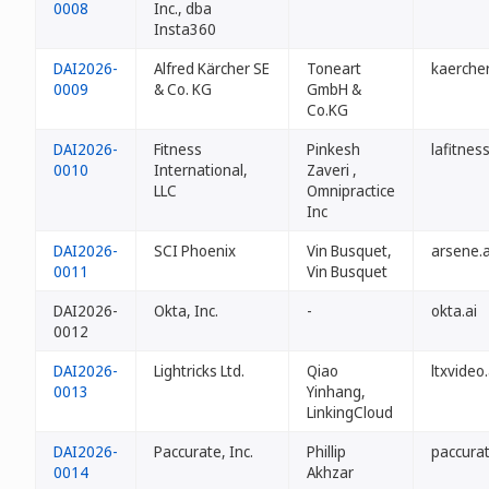
0008
Inc., dba
Insta360
DAI2026-
Alfred Kärcher SE
Toneart
kaercher
0009
& Co. KG
GmbH &
Co.KG
DAI2026-
Fitness
Pinkesh
lafitness
0010
International,
Zaveri ,
LLC
Omnipractice
Inc
DAI2026-
SCI Phoenix
Vin Busquet,
arsene.a
0011
Vin Busquet
DAI2026-
Okta, Inc.
-
okta.ai
0012
DAI2026-
Lightricks Ltd.
Qiao
ltxvideo.
0013
Yinhang,
LinkingCloud
DAI2026-
Paccurate, Inc.
Phillip
paccurat
0014
Akhzar