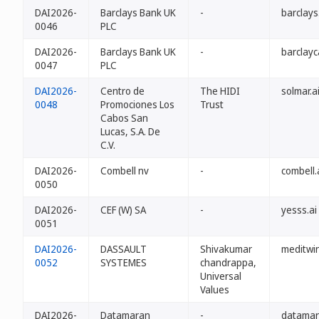
DAI2026-
Barclays Bank UK
-
barclays
0046
PLC
DAI2026-
Barclays Bank UK
-
barclayc
0047
PLC
DAI2026-
Centro de
The HIDI
solmar.a
0048
Promociones Los
Trust
Cabos San
Lucas, S.A. De
C.V.
DAI2026-
Combell nv
-
combell.
0050
DAI2026-
CEF (W) SA
-
yesss.ai
0051
DAI2026-
DASSAULT
Shivakumar
meditwin
0052
SYSTEMES
chandrappa,
Universal
Values
DAI2026-
Datamaran
-
datamar