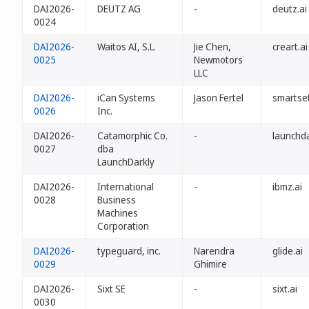
DAI2026-
DEUTZ AG
-
deutz.ai
0024
DAI2026-
Waitos AI, S.L.
Jie Chen,
creart.ai
0025
Newmotors
LLC
DAI2026-
iCan Systems
Jason Fertel
smartset
0026
Inc.
DAI2026-
Catamorphic Co.
-
launchda
0027
dba
LaunchDarkly
DAI2026-
International
-
ibmz.ai
0028
Business
Machines
Corporation
DAI2026-
typeguard, inc.
Narendra
glide.ai
0029
Ghimire
DAI2026-
Sixt SE
-
sixt.ai
0030