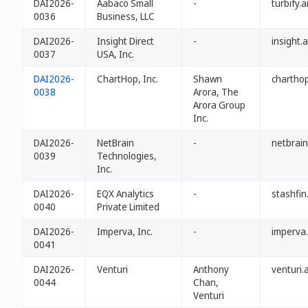
DAI2026-
Aabaco Small
-
turbify.a
0036
Business, LLC
DAI2026-
Insight Direct
-
insight.a
0037
USA, Inc.
DAI2026-
ChartHop, Inc.
Shawn
charthop
0038
Arora, The
Arora Group
Inc.
DAI2026-
NetBrain
-
netbrain
0039
Technologies,
Inc.
DAI2026-
EQX Analytics
-
stashfin
0040
Private Limited
DAI2026-
Imperva, Inc.
-
imperva.
0041
DAI2026-
Venturi
Anthony
venturi.a
0044
Chan,
Venturi