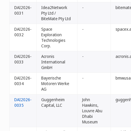
DAI2026-
Idea2Network
-
bitemate
0031
Pty Ltd /
BiteMate Pty Ltd
DAI2026-
Space
-
spacex.a
0032
Exploration
Technologies
Corp.
DAI2026-
Acronis
-
acronis.
0033
International
GmbH
DAI2026-
Bayerische
-
bmwusa.
0034
Motoren Werke
AG
DAI2026-
Guggenheim
John
guggenh
0035
Capital, LLC
Hawkins,
Louvre Abu
Dhabi
Museum