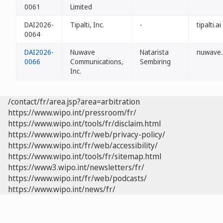
0061
Limited
DAI2026-
Tipalti, Inc.
-
tipalti.ai
0064
DAI2026-
Nuwave
Natarista
nuwave.
0066
Communications,
Sembiring
Inc.
/contact/fr/area.jsp?area=arbitration
https://www.wipo.int/pressroom/fr/
https://www.wipo.int/tools/fr/disclaim.html
https://www.wipo.int/fr/web/privacy-policy/
https://www.wipo.int/fr/web/accessibility/
https://www.wipo.int/tools/fr/sitemap.html
https://www3.wipo.int/newsletters/fr/
https://www.wipo.int/fr/web/podcasts/
https://www.wipo.int/news/fr/