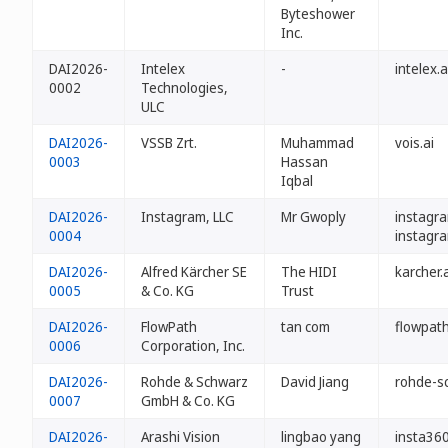
Byteshower
Inc.
DAI2026-
Intelex
-
intelex.a
0002
Technologies,
ULC
DAI2026-
VSSB Zrt.
Muhammad
vois.ai
0003
Hassan
Iqbal
DAI2026-
Instagram, LLC
Mr Gwoply
instagra
0004
instagra
DAI2026-
Alfred Kärcher SE
The HIDI
karcher.
0005
& Co. KG
Trust
DAI2026-
FlowPath
tan com
flowpath
0006
Corporation, Inc.
DAI2026-
Rohde & Schwarz
David Jiang
rohde-s
0007
GmbH & Co. KG
DAI2026-
Arashi Vision
lingbao yang
insta360