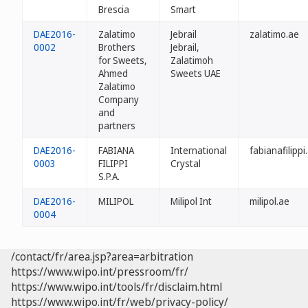
Brescia
Smart
DAE2016-
Zalatimo
Jebrail
zalatimo.ae
0002
Brothers
Jebrail,
for Sweets,
Zalatimoh
Ahmed
Sweets UAE
Zalatimo
Company
and
partners
DAE2016-
FABIANA
International
fabianafilippi
0003
FILIPPI
Crystal
S.P.A.
DAE2016-
MILIPOL
Milipol Int
milipol.ae
0004
/contact/fr/area.jsp?area=arbitration
https://www.wipo.int/pressroom/fr/
https://www.wipo.int/tools/fr/disclaim.html
https://www.wipo.int/fr/web/privacy-policy/