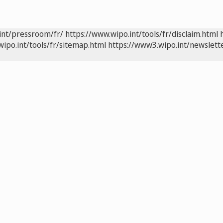
int/pressroom/fr/
https://www.wipo.int/tools/fr/disclaim.html
wipo.int/tools/fr/sitemap.html
https://www3.wipo.int/newslette