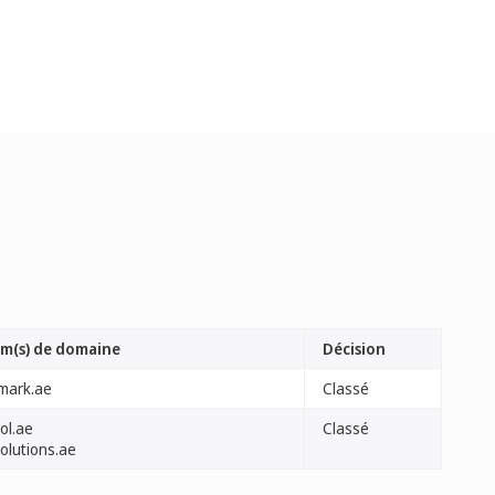
m(s) de domaine
Décision
imark.ae
Classé
ol.ae
Classé
olutions.ae