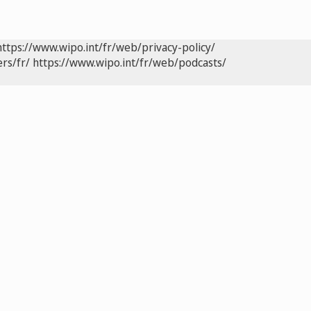
https://www.wipo.int/fr/web/privacy-policy/
rs/fr/
https://www.wipo.int/fr/web/podcasts/