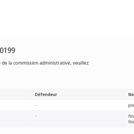
-0199
e de la commission administrative, veuillez
Défendeur
No
-
pr
-
fxs
fxs