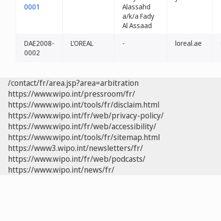
0001
Alassahd
a/k/a Fady
Al Assaad
DAE2008-
L’OREAL
-
loreal.ae
0002
/contact/fr/area.jsp?area=arbitration
https://www.wipo.int/pressroom/fr/
https://www.wipo.int/tools/fr/disclaim.html
https://www.wipo.int/fr/web/privacy-policy/
https://www.wipo.int/fr/web/accessibility/
https://www.wipo.int/tools/fr/sitemap.html
https://www3.wipo.int/newsletters/fr/
https://www.wipo.int/fr/web/podcasts/
https://www.wipo.int/news/fr/