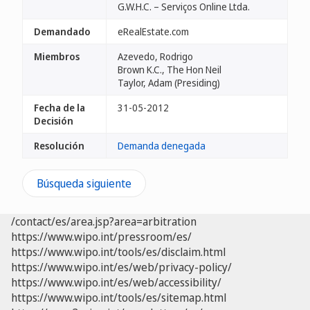
G.W.H.C. – Serviços Online Ltda.
Demandado
eRealEstate.com
Miembros
Azevedo, Rodrigo
Brown K.C., The Hon Neil
Taylor, Adam (Presiding)
Fecha de la
31-05-2012
Decisión
Resolución
Demanda denegada
Búsqueda siguiente
/contact/es/area.jsp?area=arbitration
https://www.wipo.int/pressroom/es/
https://www.wipo.int/tools/es/disclaim.html
https://www.wipo.int/es/web/privacy-policy/
https://www.wipo.int/es/web/accessibility/
https://www.wipo.int/tools/es/sitemap.html