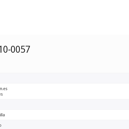
10-0057
m.es
es
lla
o