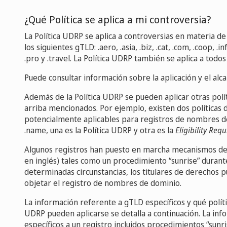
¿Qué Política se aplica a mi controversia?
La Política UDRP se aplica a controversias en materia 
los siguientes gTLD: .aero, .asia, .biz, .cat, .com, .coop, .i
.pro y .travel. La Política UDRP también se aplica a todos
Puede consultar información sobre la aplicación y el alc
Además de la Política UDRP se pueden aplicar otras polí
arriba mencionados. Por ejemplo, existen dos políticas 
potencialmente aplicables para registros de nombres d
.name, una es la Política UDRP y otra es la
Eligibility Req
Algunos registros han puesto en marcha mecanismos de 
en inglés) tales como un procedimiento “sunrise” durante
determinadas circunstancias, los titulares de derechos
objetar el registro de nombres de dominio.
La información referente a gTLD específicos y qué políti
UDRP pueden aplicarse se detalla a continuación. La inf
específicos a un registro incluidos procedimientos “sunr