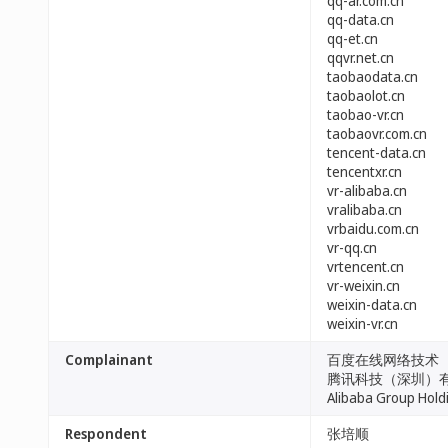
qq-ar.com.cn
qq-data.cn
qq-et.cn
qqvr.net.cn
taobaodata.cn
taobaolot.cn
taobao-vr.cn
taobaovr.com.cn
tencent-data.cn
tencentxr.cn
vr-alibaba.cn
vralibaba.cn
vrbaidu.com.cn
vr-qq.cn
vrtencent.cn
vr-weixin.cn
weixin-data.cn
weixin-vr.cn
Complainant
百度在线网络技术
腾讯科技（深圳）
Alibaba Group
Respondent
张培顺