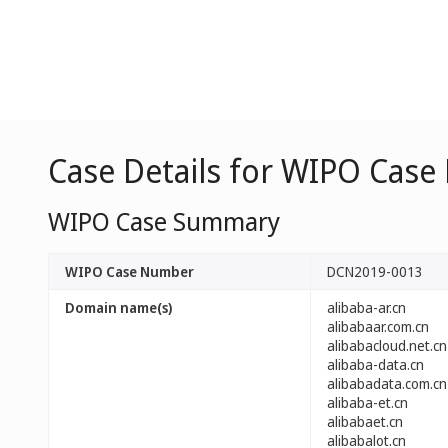
Case Details for WIPO Cas
WIPO Case Summary
WIPO Case Number
DCN2019-0013
Domain name(s)
alibaba-ar.cn
alibabaar.com.cn
alibabacloud.net.cn
alibaba-data.cn
alibabadata.com.cn
alibaba-et.cn
alibabaet.cn
alibabalot.cn