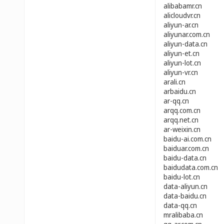
alibabamr.cn
alicloudvr.cn
aliyun-ar.cn
aliyunar.com.cn
aliyun-data.cn
aliyun-et.cn
aliyun-lot.cn
aliyun-vr.cn
arali.cn
arbaidu.cn
ar-qq.cn
arqq.com.cn
arqq.net.cn
ar-weixin.cn
baidu-ai.com.cn
baiduar.com.cn
baidu-data.cn
baidudata.com.cn
baidu-lot.cn
data-aliyun.cn
data-baidu.cn
data-qq.cn
mralibaba.cn