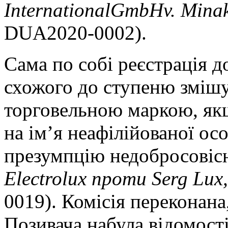
International
GmbH
v
.
Mina
DUA2020-0002).
Сама по собі реєстрація д
схожого до ступеню змішу
торговельною маркою, якщ
на ім’я неафілійованої ос
презумпцію недобросовісн
Electrolux проти Serg Lux
0019). Комісія переконан
Позивача набула відомост