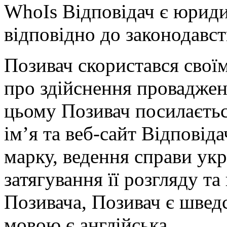
WhoIs Відповідач є юрид
відповідно до законодавст
Позивач скористався свої
про здійснення провадже
цьому Позивач посилаєтьс
ім’я та веб-сайт Відповід
марку, ведення справи ук
затягування її розгляду т
Позивача, Позивач є швед
мовою є англійська.