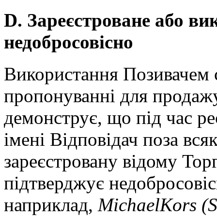
D. Зареєстроване або ви
недобросовісно
Використання Позивачем с
пропонуванні для продажу
демонструє, що під час ре
імені Відповідач поза вся
зареєстровану відому Тор
підтверджує недобросовісні
наприклад,
Michael
Kors
(
S