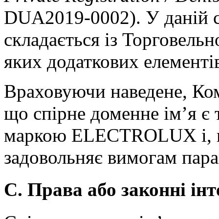
DUA2019-0002). У даній с
складається із Торговельн
яких додаткових елементі
Враховуючи наведене, Ком
що спірне доменне ім’я є
маркою ELECTROLUX і, ві
задовольняє вимогам параг
С. Права або законні інт