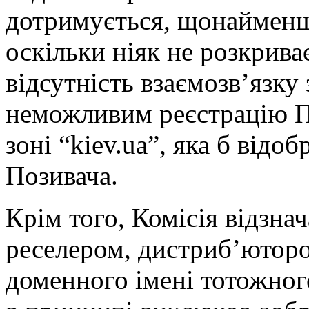
дотримується, щонайменше,
оскільки ніяк не розкрива
відсутність взаємозв’язку
неможливим реєстрацію П
зоні “kiev.ua”, яка б від
Позивача.
Крім того, Комісія відзна
реселером, дистриб’ютор
доменного імені тотожног