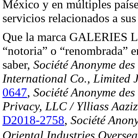
México y en múltiples paíse
servicios relacionados a su
Que la marca GALERIES L
“notoria” o “renombrada” en
saber,
Société Anonyme des 
International Co., Limited 
0647
,
Société Anonyme des G
Privacy, LLC / Ylliass Aazi
D2018-2758
,
Société Anony
Oriental Industries Overse