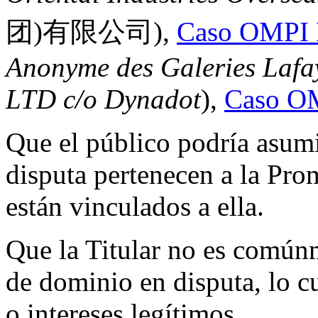
团)有限公司),
Caso OMPI 
Anonyme des Galeries Lafay
LTD c/o Dynadot
),
Caso O
Que el público podría asum
disputa pertenecen a la Pro
están vinculados a ella.
Que la Titular no es común
de dominio en disputa, lo c
o intereses legítimos.