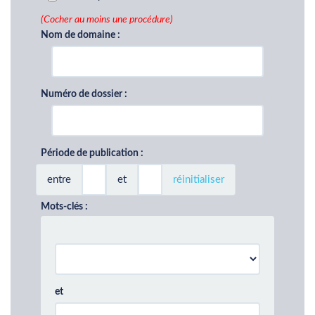
(Cocher au moins une procédure)
Nom de domaine :
Numéro de dossier :
Période de publication :
entre
et
réinitialiser
Mots-clés :
et