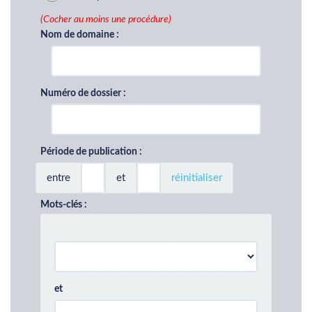
(Cocher au moins une procédure)
Nom de domaine :
Numéro de dossier :
Période de publication :
entre
et
réinitialiser
Mots-clés :
et