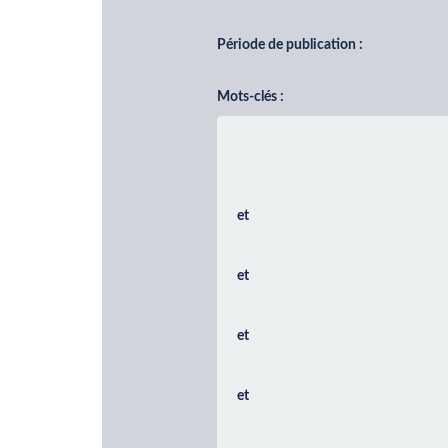
Période de publication :
Mots-clés :
et
et
et
et