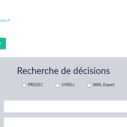
ses.fr
»
Recherche de décisions
PREDEC
SYRELI
PARL Expert