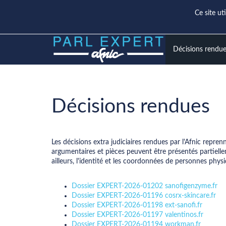
Ce site ut
Décisions rendu
Décisions rendues
Les décisions extra judiciaires rendues par l'Afnic repre
argumentaires et pièces peuvent être présentés partiellem
ailleurs, l'identité et les coordonnées de personnes p
Dossier EXPERT-2026-01202 sanofigenzyme.fr
Dossier EXPERT-2026-01196 cosrx-skincare.fr
Dossier EXPERT-2026-01198 ext-sanofi.fr
Dossier EXPERT-2026-01197 valentinos.fr
Dossier EXPERT-2026-01194 workman.fr