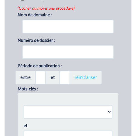
(Cocher au moins une procédure)
Nom de domaine :
Numéro de dossier :
Période de publication :
entre
et
réinitialiser
Mots-clés :
et