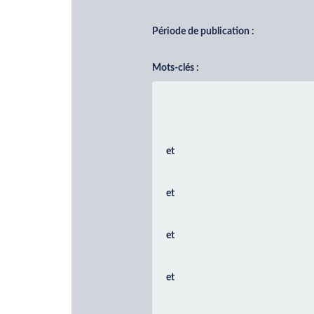
Période de publication :
Mots-clés :
et
et
et
et