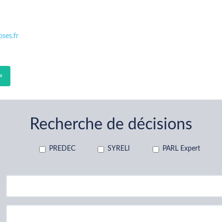
ses.fr
»
Recherche de décisions
PREDEC
SYRELI
PARL Expert