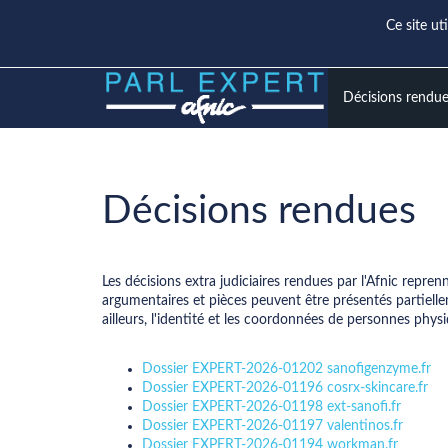
Ce site ut
Décisions rendu
Décisions rendues
Les décisions extra judiciaires rendues par l'Afnic repre
argumentaires et pièces peuvent être présentés partiellem
ailleurs, l'identité et les coordonnées de personnes p
Dossier EXPERT-2026-01202 sanofigenzyme.fr
Dossier EXPERT-2026-01196 cosrx-skincare.fr
Dossier EXPERT-2026-01198 ext-sanofi.fr
Dossier EXPERT-2026-01197 valentinos.fr
Dossier EXPERT-2026-01194 workman.fr