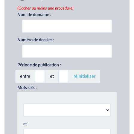
(Cocher au moins une procédure)
Nom de domaine :
Numéro de dossier :
Période de publication :
entre
et
réinitialiser
Mots-clés :
et