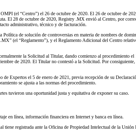
a OMPI (el “Centro”) el 26 de octubre de 2020. El 26 de octubre de 202
uta. El 28 de octubre de 2020, Registry .MX envió al Centro, por correo
acto administrativo, técnico y de facturación.
e la Política de solución de controversias en materia de nombres de dom
.MX” (el “Reglamento”), y el Reglamento Adicional del Centro relativo 
formalmente la Solicitud al Titular, dando comienzo al procedimiento e
ciembre de 2020. El Titular no contestó a la Solicitud. Por consiguiente,
de Expertos el 5 de enero de 2021, previa recepción de su Declaraci
ramiento se ajusta a las normas del procedimiento.
rtes tuvieron una oportunidad justa y equitativa de exponer su caso.
aje en línea, información financiera en Internet y banca en línea.
ne registrada ante la Oficina de Propiedad Intelectual de la Unión Eu