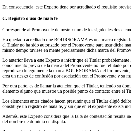
En consecuencia, este Experto tiene por acreditado el requisito previsto 
C. Registro o uso de mala fe
Corresponde al Promovente demostrar uno de los siguientes dos element
Ha quedado acreditado que BOURSORAMA es una marca registrada y que
el Titular no ha sido autorizado por el Promovente para usar dicha mar
mismo tiempo tuviese en mente precisamente dicha marca del Promov
Lo anterior lleva a este Experto a inferir que el Titular probable
conocimiento previo de la marca del Promovente no fue refutado por e
reproduzca íntegramente la marca BOURSORAMA del Promovente, sin a
crea un riesgo de confusión por asociación con el Promovente y su 
Por otra parte, es de llamar la atención que el Titular, teniendo su d
elemento alguno que muestre un posible punto de contacto entre el Ti
Los elementos antes citados hacen presumir que el Titular eligió deli
constituye un registro de mala fe, y sin que en el expediente exista in
Además, este Experto considera que la falta de contestación resulta in
del nombre de dominio en disputa.