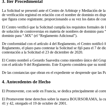
3. Iter Procedimental
La Solicitud se presentó ante el Centro de Arbitraje y Mediación de l
de verificación registral en relación con el nombre de dominio en disp
que figura como registrante, proporcionando a su vez los datos de cont
El Centro verificó que la Solicitud cumplía los requisitos formales d
de solución de controversias en materia de nombres de dominio para “
dominio para “.MX” (el “Reglamento Adicional”).
De conformidad con el artículo 4 del Reglamento, el Centro notificó 
Reglamento, el plazo para contestar la Solicitud se fijó para el 7 de di
contestación a la Solicitud el 23 de diciembre de 2020.
El Centro nombró a Gerardo Saavedra como miembro único del Grupo 
con el artículo 9 del Reglamento. Este Experto considera que su nomb
De las constancias que obran en el expediente se desprende que las Pa
4. Antecedentes de Hecho
El Promovente, con sede en Francia, se dedica principalmente al corret
El Promovente tiene derechos sobre la marca BOURSORAMA, la cual tie
41 y 42, otorgado el 19 de octubre de 2001.