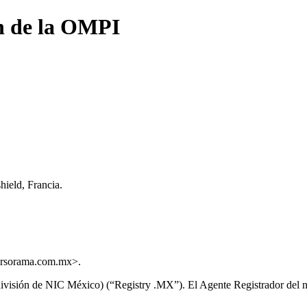
n de la OMPI
ield, Francia.
oursorama.com.mx>.
 división de NIC México) (“Registry .MX”). El Agente Registrador de