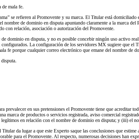
a de mala fe.
a” se refieren al Promovente y su marca. El Titular está domiciliado en
ombre de dominio en disputa apuntando claramente a la marca del Pr
do con relación, asociación o autorización del Promovente.
e dominio en disputa, y no es posible concebir ningún uso activo real o
 configurados. La configuración de los servidores MX sugiere que el T
de mala fe porque cualquier correo electrónico que emane del nombre de 
 disputa.
ara prevalecer en sus pretensiones el Promovente tiene que acreditar to
una marca de productos o servicios registrada, aviso comercial registra
s legítimos en relación con el nombre de dominio en disputa; y (iii) el n
 del Titular da lugar a que este Experto saque las conclusiones que estim
orable para el Promovente. Al respecto, numerosas decisiones han expr