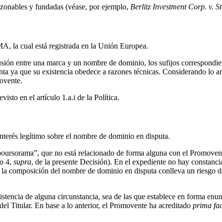
azonables y fundadas (véase, por ejemplo,
Berlitz Investment Corp. v. S
 la cual está registrada en la Unión Europea.
fusión entre una marca y un nombre de dominio, los sufijos correspondien
uenta ya que su existencia obedece a razones técnicas. Considerando lo a
ovente.
visto en el artículo 1.a.i de la Política.
nterés legítimo sobre el nombre de dominio en disputa.
boursorama”, que no está relacionado de forma alguna con el Promovent
do 4,
supra
, de la presente Decisión). En el expediente no hay constanci
go, la composición del nombre de dominio en disputa conlleva un rie
encia de alguna circunstancia, sea de las que establece en forma enuncia
del Titular. En base a lo anterior, el Promovente ha acreditado
prima fac