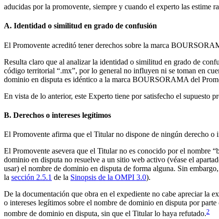
aducidas por la promovente, siempre y cuando el experto las estime r
A. Identidad o similitud en grado de confusión
El Promovente acreditó tener derechos sobre la marca BOURSORAMA,
Resulta claro que al analizar la identidad o similitud en grado de con
código territorial “.mx”, por lo general no influyen ni se toman en c
dominio en disputa es idéntico a la marca BOURSORAMA del Prom
En vista de lo anterior, este Experto tiene por satisfecho el supuesto pre
B. Derechos o intereses legítimos
El Promovente afirma que el Titular no dispone de ningún derecho o i
El Promovente asevera que el Titular no es conocido por el nombre “
dominio en disputa no resuelve a un sitio web activo (véase el aparta
usar) el nombre de dominio en disputa de forma alguna. Sin embar
la
sección 2.5.1
de la
Sinopsis de la OMPI 3.0
).
De la documentación que obra en el expediente no cabe apreciar la exist
o intereses legítimos sobre el nombre de dominio en disputa por parte 
2
nombre de dominio en disputa, sin que el Titular lo haya refutado.