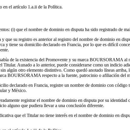
en el artículo 1.a.ii de la Política.
os: (i) que el nombre de dominio en disputa ha sido registrado de mala 
 su registro es anterior al registro del nombre de dominio en disput
ca y tiene su domicilio declarado en Francia, por lo que es difícil con
ente.
mente sabía de la existencia del Promovente y su marca BOURSORAMA al
l Titular. Aunado a lo anterior, puede considerarse como un indicio ad
lgún otro elemento distintivo. Como quedó anotado líneas arriba, l
marca BOURSORAMA respecto a la fuente, patrocinio o afiliación del 
omicilio declarado en Francia, registre un nombre de dominio con código 
tular y México.
beradamente registrar el nombre de dominio en disputa por su identidad
dicio alguno que pudiera llevar a una conclusión diferente.
dicativa que el Titular no tiene interés en el nombre de dominio en dis