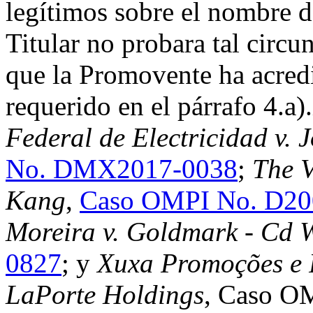
legítimos sobre el nombre d
Titular no probara tal circu
que la Promovente ha acred
requerido en el párrafo 4.a).
Federal de Electricidad v. 
No. DMX2017-0038
;
The V
Kang
,
Caso OMPI No. D20
Moreira v. Goldmark - Cd 
0827
; y
Xuxa Promoções e P
LaPorte Holdings
, Caso O