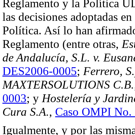
Reglamento y la Política U
las decisiones adoptadas en 
Política. Así lo han afirma
Reglamento (entre otras,
Es
de Andalucía, S.L. v. Eusane
DES2006-0005
;
Ferrero, S.
MAXTERSOLUTIONS C.B.
0003
; y
Hostelería y Jardine
Cura S.A.
,
Caso OMPI No.
Igualmente, y por las misma