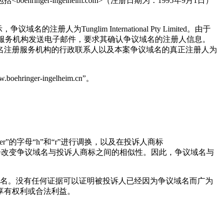
nger-ingelheim.com>（注册日期为：1995年9月1日）
为Tunglim International Pty Limited。由于
注册服务机构发送电子邮件，要求其确认争议域名的注册人信息。
imited是域名注册服务机构的行政联系人以及本案争议域名的真正注册人为
inger-ingelheim.cn”。
er”的字母“h”和“r”进行调换，以及在投诉人商标
缀“.cn”也不会改变争议域名与投诉人商标之间的相似性。因此，争议域名与
争议域名。没有任何证据可以证明被投诉人已经因为争议域名而广为
享有权利或合法利益。