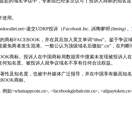
P)提起的域名争议中，专家组已经多次认可了投诉人商标的知名
常使用。
allet.net>递交UDRP投诉（
Facebook Inc.
诉
陶黎明
(liming)
，
标FACEBOOK，并在其后加入英文单词“libra”。鉴于争议域
避免两者发生混淆。一般公认为顶级域名后缀如“.cn”，在判
K商标。投诉人在中国商标局数据库中搜索未发现被投诉人在中国就F
任何知名度。被投诉人就争议域名不享有任何合法权益。
显著性及知名度，也被中外媒体广泛报导，并在中国享有极高知名
BOOK商标。
>, <facebookglobalcoin.cn>, <alipaytoken.cn>及<