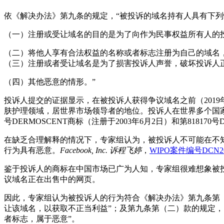
依《解决办法》第九条的规定，“被投诉的域名持有人具有下
（一）注册或受让域名的目的是为了向作为民事权益所有人的
（二）将他人享有合法权益的名称或者标志注册为自己的域名
（三）注册或者受让域名是为了损害投诉人声誉，破坏投诉人
（四）其他恶意的情形。”
投诉人提交的证据显示，在被投诉人获得争议域名之前（2019
肤护理领域，居世界市场领导者的地位。投诉人在世界多个国家注册了DE
号DERMOSCENT商标（注册于2003年6月2日）和第8181
在缺乏合理解释的情况下，专家组认为，被投诉人不可能在不
行为具有恶意。
Facebook, Inc.
诉
程飞婷
，
WIPO案件编号DCN201
鉴于投诉人的商标在中国市场已广为人知，专家组很难想象被
议域名正在出售中的网页。
因此，专家组认为被投诉人的行为符合《解决办法》第九条第
让该域名，以获取不正当利益”；及第九条第（二）款的规定
者标志，属于恶意”。