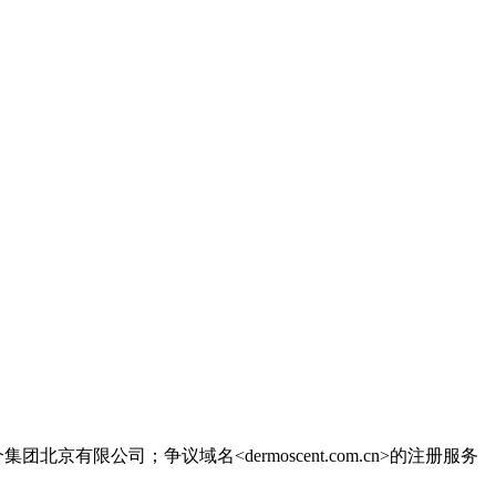
是易介集团北京有限公司；争议域名<dermoscent.com.cn>的注册服务