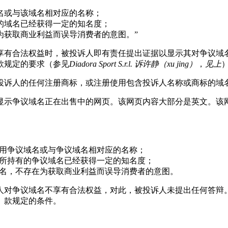
名或与该域名相对应的名称；
的域名已经获得一定的知名度；
为获取商业利益而误导消费者的意图。”
享有合法权益时，被投诉人即有责任提出证据以显示其对争议域
款规定的要求（参见
Diadora Sport S.r.l.
诉
许静（
xu jing
）
，
见上
投诉人的任何注册商标，或注册使用包含投诉人名称或商标的域
售中的网页。该网页内容大部分是英文。该网站在明显位置显示“The val
使用争议域名或与争议域名相对应的名称；
但所持有的争议域名已经获得一定的知名度；
议域名，不存在为获取商业利益而误导消费者的意图。
人对争议域名不享有合法权益，对此，被投诉人未提出任何答辩
）款规定的条件。