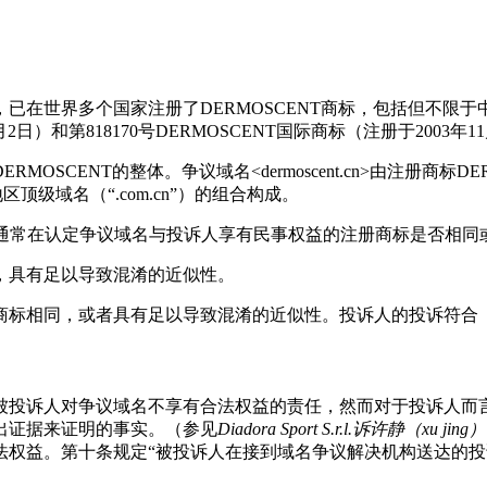
界多个国家注册了DERMOSCENT商标，包括但不限于中国第456
年6月2日）和第818170号DERMOSCENT国际商标（注册于20
CENT的整体。争议域名<dermoscent.cn>由注册商标DE
家和地区顶级域名（“.com.cn”）的组合构成。
必要部分，通常在认定争议域名与投诉人享有民事权益的注册商标是否相
，具有足以导致混淆的近似性。
商标相同，或者具有足以导致混淆的近似性。投诉人的投诉符合
被投诉人对争议域名不享有合法权益的责任，然而对于投诉人而
出证据来证明的事实。（参见
Diadora Sport S.r.l.
诉
许静（
xu jing
）
法权益。第十条规定“被投诉人在接到域名争议解决机构送达的