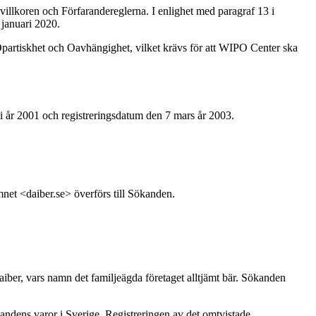
illkoren och Förfarandereglerna. I enlighet med paragraf 13 i
januari 2020.
partiskhet och Oavhängighet, vilket krävs för att WIPO Center ska
r 2001 och registreringsdatum den 7 mars år 2003.
net <daiber.se> överförs till Sökanden.
ber, vars namn det familjeägda företaget alltjämt bär. Sökanden
andens varor i Sverige. Registreringen av det omtvistade