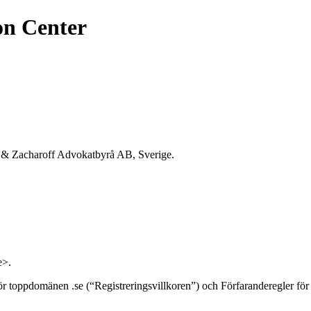
on Center
 & Zacharoff Advokatbyrå AB, Sverige.
e>.
för toppdomänen .se (“Registreringsvillkoren”) och Förfaranderegler fö