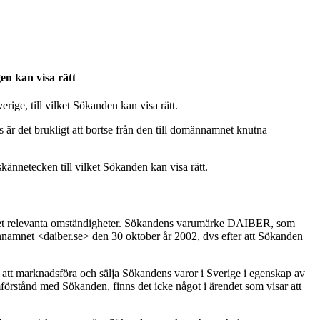
en kan visa rätt
rige, till vilket Sökanden kan visa rätt.
r det brukligt att bortse från den till domännamnet knutna
ännetecken till vilket Sökanden kan visa rätt.
endet relevanta omständigheter. Sökandens varumärke DAIBER, som
ännamnet <daiber.se> den 30 oktober år 2002, dvs efter att Sökanden
att marknadsföra och sälja Sökandens varor i Sverige i egenskap av
amförstånd med Sökanden, finns det icke något i ärendet som visar att