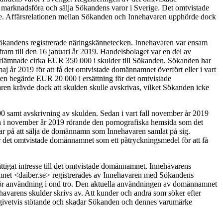
marknadsföra och sälja Sökandens varor i Sverige. Det omtvistade
ge. Affärsrelationen mellan Sökanden och Innehavaren upphörde dock
Sökandens registrerade näringskännetecken. Innehavaren var ensam
am till den 16 januari år 2019. Handelsbolaget var en del av
erlämnade cirka EUR 350 000 i skulder till Sökanden. Sökanden har
aj år 2019 för att få det omtvistade domännamnet överfört eller i vart
ren begärde EUR 20 000 i ersättning för det omtvistade
n krävde dock att skulden skulle avskrivas, vilket Sökanden icke
0 samt avskrivning av skulden. Sedan i vart fall november år 2019
 i november år 2019 rörande den pornografiska hemsida som det
ar på att sälja de domännamn som Innehavaren samlat på sig.
 det omtvistade domännamnet som ett påtryckningsmedel för att få
igat intresse till det omtvistade domännamnet. Innehavarens
mnet <daiber.se> registrerades av Innehavaren med Sökandens
tgör användning i ond tro. Den aktuella användningen av domännamnet
nehavarens skulder skrivs av. Att kunder och andra som söker efter
r givetvis stötande och skadar Sökanden och dennes varumärke