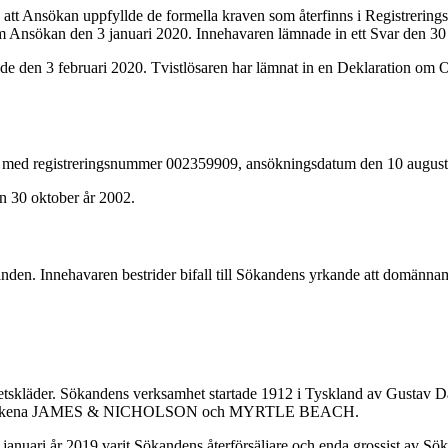
t Ansökan uppfyllde de formella kraven som återfinns i Registreringsv
Ansökan den 3 januari 2020. Innehavaren lämnade in ett Svar den 30 
e den 3 februari 2020. Tvistlösaren har lämnat in en Deklaration om O
d registreringsnummer 002359909, ansökningsdatum den 10 augusti å
n 30 oktober år 2002.
nden. Innehavaren bestrider bifall till Sökandens yrkande att domännam
tskläder. Sökandens verksamhet startade 1912 i Tyskland av Gustav Dai
gna varumärkena JAMES & NICHOLSON och MYRTLE BEACH.
anuari år 2019 varit Sökandens återförsäljare och enda grossist av Sök