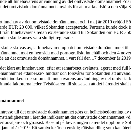
llande att Innehavarens användning av det omtvistade domännamnet <dai
et omtvistade domännamnet använts för att marknadsföra och sälja Sökan
mt innehav av det omtvistade domännamnet och i maj år 2019 erbjöd Sök
ärde EUR 20 000, vilket Sökanden accepterade. Parterna kunde dock ic
 från Innehavarens redan existerande skuld till Sökanden om EUR 35
en skulle anses vara slutligt reglerade.
cke skulle skrivas av, la Innehavaren upp det omtvistade domännamnet til
domännamnet mot en hemsida med pornografiskt innehåll och den 4 nov
nde att det omtvistade domännamnet, i vart fall den 17 december år 201
det klart att Innehavaren, efter att samarbetet avslutats, agerat med
 domännamnet <daiber.se> hindrar och försvårar för Sökanden att anvä
det indikerar dessutom att Innehavarens användning av det omtvistade
da faktorerna leder Tvistlösaren till slutsatsen att det i ärendet skall 
l domännamnet
 intresse till det omtvistade domännamnet görs en helhetsbedömning av 
. Omständigheterna i ärendet indikerar att det omtvistade domännamnet <
terförsäljare och grossist. Baserat på bevisningen i ärendet upphörde
anuari år 2019. Ett samtycke är en ensidig rättshandling som kan återk