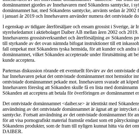
domännamnet gjordes av Innehavaren med Sökandens samtycke, i syfte
domännamnet har, med Sökandens samtycke, använts sedan år 2002 för
i januari år 2019 och Innehavaren använder numera det omtvistade d
I egenskap av tidigare återförsäljare och ensam grossist i Sverige,
styrelseledamot i aktiebolaget Daiber AB mellan åren 2002 och 2019.
Innehavarens grossistverksamhet och återförsäljning av Sökandens p
till styrkande av det ovan nämnda bifogat instruktioner till ett inkas
fall ompekat mot Sökandens tyska hemsida, för att kunder och andra i
domännamnet, vilket Sökanden accepterade under förutsättning att b
kunde acceptera.
Parternas diskussion rörande ett eventuellt förvärv av det omtvistad
har Innehavaren pekat det omtvistade domännamnet mot hemsidor inn
omtvistade domännamnet pekade mot. Innehavaren svarade att köpedisk
Innehavaren föreslog att Sökanden skulle få en lista med domännamn 
Sökanden att acceptera att betala för överföringen av domännamnet e
Det omtvistade domännamnet <daiber.se> är identiskt med Sökandens r
användning av det omtvistade domännamnet är ägnat att ge intrycket
samtycke. Fortsatt användning av det omtvistade domännamnet för an
för att visa pornografiskt material framstår endast som ett påtrycknin
Sökandens produkter, som de fram till nyligen kunnat hitta via det o
DAIBER.