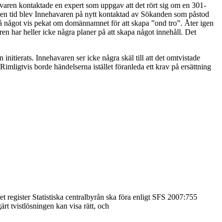
ren kontaktade en expert som uppgav att det rört sig om en 301-
en tid blev Innehavaren på nytt kontaktad av Sökanden som påstod
 något vis pekat om domännamnet för att skapa ”ond tro”. Åter igen
har heller icke några planer på att skapa något innehåll. Det
 initierats. Innehavaren ser icke några skäl till att det omtvistade
imligtvis borde händelserna istället föranleda ett krav på ersättning
t register Statistiska centralbyrån ska föra enligt SFS 2007:755
rt tvistlösningen kan visa rätt, och