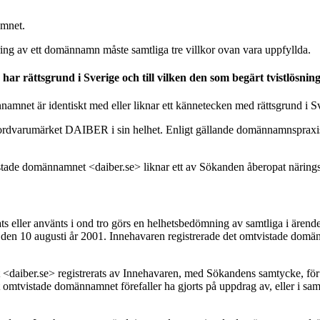
amnet.
ing av ett domännamn måste samtliga tre villkor ovan vara uppfyllda.
har rättsgrund i Sverige och till vilken den som begärt tvistlösning
nnamnet är identiskt med eller liknar ett kännetecken med rättsgrund i Sve
ordvarumärket DAIBER i sin helhet. Enligt gällande domännamnspraxis ä
stade domännamnet <daiber.se> liknar ett av Sökanden åberopat näringsk
s eller använts i ond tro görs en helhetsbedömning av samtliga i är
et den 10 augusti år 2001. Innehavaren registrerade det omtvistade dom
 <daiber.se> registrerats av Innehavaren, med Sökandens samtycke, för 
det omtvistade domännamnet förefaller ha gjorts på uppdrag av, eller i s