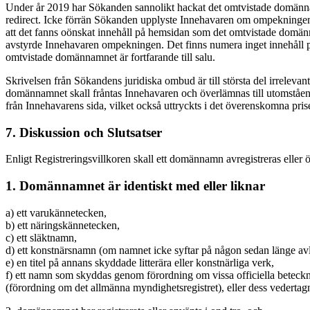
Under år 2019 har Sökanden sannolikt hackat det omtvistade domänna
redirect. Icke förrän Sökanden upplyste Innehavaren om ompekninge
att det fanns oönskat innehåll på hemsidan som det omtvistade domän
avstyrde Innehavaren ompekningen. Det finns numera inget innehåll p
omtvistade domännamnet är fortfarande till salu.
Skrivelsen från Sökandens juridiska ombud är till största del irrelevant.
domännamnet skall fråntas Innehavaren och överlämnas till utomstående 
från Innehavarens sida, vilket också uttryckts i det överenskomna pri
7. Diskussion och Slutsatser
Enligt Registreringsvillkoren skall ett domännamn avregistreras eller ö
1. Domännamnet är identiskt med eller liknar
a) ett varukännetecken,
b) ett näringskännetecken,
c) ett släktnamn,
d) ett konstnärsnamn (om namnet icke syftar på någon sedan länge avl
e) en titel på annans skyddade litterära eller konstnärliga verk,
f) ett namn som skyddas genom förordning om vissa officiella betecknin
(förordning om det allmänna myndighetsregistret), eller dess vedertagna