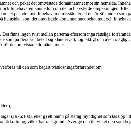
mnet och pekat det omtvistade domännamnet mot sin hemsida. Innehava
n fick Innehavaren kännedom om det och avstyrde ompekningen. Efter 
namnet pekade mot. Innehavaren misstänker att det är Sökanden som på
å hemsidan som det omtvistade domännamnet pekat mot och Innehavaren 
 Det finns ingen tvist mellan parterna eftersom inga rättsliga förfaranden
som på flera sätt betett sig klandervärt, lögnaktigt och även olagligt. R
set för det omtvistade domännamnet.
verföras till den som begärt tvistlösningsförfarandet om
iden),
gar (1976:100), eller g) ett namn på statlig myndighet som tas upp i de
 förkortning, vilket har rättsgrund i Sverige och till vilket den som begä