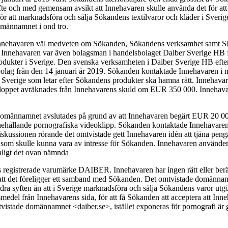
 och med gemensam avsikt att Innehavaren skulle använda det för att 
 att marknadsföra och sälja Sökandens textilvaror och kläder i Sveri
omännamnet i ond tro.
 är Innehavaren väl medveten om Sökanden, Sökandens verksamhet samt 
 Innehavaren var även bolagsman i handelsbolaget Daiber Sverige HB fr
rodukter i Sverige. Den svenska verksamheten i Daiber Sverige HB eft
sobolag från den 14 januari år 2019. Sökanden kontaktade Innehavaren i m
 Sverige som letar efter Sökandens produkter ska hamna rätt. Innehava
eloppet avräknades från Innehavarens skuld om EUR 350 000. Innehavare
e domännamnet avslutades på grund av att Innehavaren begärt EUR 20 00
ehållande pornografiska videoklipp. Sökanden kontaktade Innehavaren
ussionen rörande det omtvistade gett Innehavaren idén att tjäna peng
som skulle kunna vara av intresse för Sökanden. Innehavaren använder
nligt det ovan nämnda
egistrerade varumärke DAIBER. Innehavaren har ingen rätt eller berätt
 att det föreligger ett samband med Sökanden. Det omtvistade domänna
dra syften än att i Sverige marknadsföra och sälja Sökandens varor u
gsmedel från Innehavarens sida, för att få Sökanden att acceptera att In
mtvistade domännamnet <daiber.se>, istället exponeras för pornografi ä