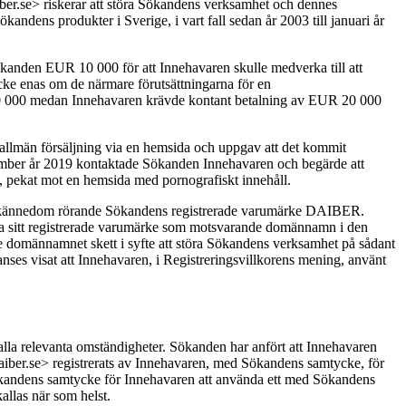
ber.se> riskerar att störa Sökandens verksamhet och dennes
dens produkter i Sverige, i vart fall sedan år 2003 till januari år
anden EUR 10 000 för att Innehavaren skulle medverka till att
ke enas om de närmare förutsättningarna för en
0 000 medan Innehavaren krävde kontant betalning av EUR 20 000
l allmän försäljning via en hemsida och uppgav att det kommit
ember år 2019 kontaktade Sökanden Innehavaren och begärde att
9, pekat mot en hemsida med pornografiskt innehåll.
 full kännedom rörande Sökandens registrerade varumärke DAIBER.
nda sitt registrerade varumärke som motsvarande domännamn i den
 domännamnet skett i syfte att störa Sökandens verksamhet på sådant
anses visat att Innehavaren, i Registreringsvillkorens mening, använt
alla relevanta omständigheter. Sökanden har anfört att Innehavaren
daiber.se> registrerats av Innehavaren, med Sökandens samtycke, för
 Sökandens samtycke för Innehavaren att använda ett med Sökandens
allas när som helst.