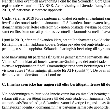
När det gäller eventuell användning i ond tro har Sökanden gjort gä
registrerade varumärke DAIBER. Av bevisningen i ärendet framgår att d
2019, då parternas samarbete upphörde.
Under våren år 2019 förde parterna en dialog rörande användning sa
överlåta det omtvistade domännamnet till Sökanden. Innehavaren beg
domännamnsöverlåtelse eftersom Sökanden önskade avräkna beloppet
samt en försäkran om att parternas eventuella ekonomiska mellanhavand
I juni år 2019, efter att Sökanden klargjort att Innehavarens skuld i
förfrågningar från tänkbara köpare. Sedan pekades det omtvistade 
pekningen skulle upphöra. Sökanden har ingivit bevisning till styrka
Med hänvisning till parternas långvariga gemensamma samarbete står 
Vidare står det klart att Innehavarens användning av det omtvistade
svenska toppdomänen ”.se”. Omständigheterna samt bevisningen i ären
vis som avses i “Anvisningar gällande för ATF (punkt 7)”. De ovan nämn
det omtvistade domännamnet i ond tro.
C. Innehavaren icke har någon rätt eller berättigat intresse til
Vid bedömningen av huruvida Innehavaren har en rätt eller berättigat
saknar rätt eller berättigat intresse till det omtvistade domännamnet
att marknadsföra och sälja Sökandens varor i Sverige i egenskap av å
kännetecken identiskt domännamn när parternas samarbete upphörde i j