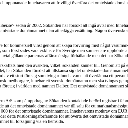
h uppmanade Innehavaren att frivilligt överföra det omtvistade domän
iber.se> sedan år 2002. Sökanden har försökt att ingå avtal med Inne
et omtvistade domännamnet utan att erlägga ersättning. Någon överenskom
e för kommersiell vinst genom att skapa förvirring med något varumärke
 som först sades vara exklusiv för Sverige men som senare upphörde att 
iga avtal gällande parternas affärsmässiga förhållande men det har Sökand
örskaffats med den avsikten, vilket Sökanden känner till. Genom att 
m det, har Sökanden försökt att tillskansa sig det omtvistade domännam
av ett stort företag som tvingar Innehavaren att överlämna ett personl
ensk medborgare, innehar ett svenskt domännamn men ska tvingas ge upp 
dra företag i världen med namnet Daiber. Det omtvistade domännamnet 
A/S som på uppdrag av Sökanden kontaktade berörd registrar i februari 
t det omtvistade domännamnet var till salu för ett marknadsmässigt pri
 000 för det omtvistade domännamnet. Innehavarens motkrav om EUR 
er detta tvistlösningsförfarande för att överta det omtvistade domännamne
net till försäljning via en hemsida.