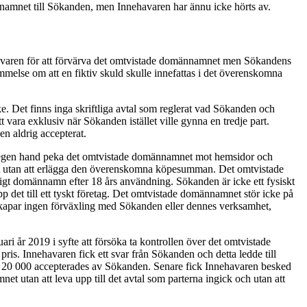
namnet till Sökanden, men Innehavaren har ännu icke hörts av.
havaren för att förvärva det omtvistade domännamnet men Sökandens
melse om att en fiktiv skuld skulle innefattas i det överenskomna
. Det finns inga skriftliga avtal som reglerat vad Sökanden och
vara exklusiv när Sökanden istället ville gynna en tredje part.
en aldrig accepterat.
på egen hand peka det omtvistade domännamnet mot hemsidor och
net utan att erlägga den överenskomna köpesumman. Det omtvistade
igt domännamn efter 18 års användning. Sökanden är icke ett fysiskt
det till ett tyskt företag. Det omtvistade domännamnet stör icke på
skapar ingen förväxling med Sökanden eller dennes verksamhet,
år 2019 i syfte att försöka ta kontrollen över det omtvistade
s. Innehavaren fick ett svar från Sökanden och detta ledde till
20 000 accepterades av Sökanden. Senare fick Innehavaren besked
t utan att leva upp till det avtal som parterna ingick och utan att