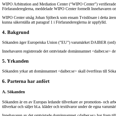
WIPO Arbitration and Mediation Center (“WIPO Center”) verifierade at
Förfarandereglerna, meddelade WIPO Center formellt Innehavaren om 
WIPO Center utsåg Johan Sjöbeck som ensam Tvistlösare i detta ärend
kunna säkerställa att paragraf 1 i Förfarandereglerna är uppfylld.
4. Bakgrund
Sökanden äger Europeiska Union (”EU”) varumärket DAIBER (ord) me
Innehavaren registrerade det omtvistade domännamnet <daiber.se> de
5. Yrkanden
Sökanden yrkar att domännamnet <daiber.se> skall överföras till Söka
6. Parterna har anfört
A. Sökanden
Sökanden är en av Europas ledande tillverkare av promotion- och arbe
tillverkar och säljer bl.a. kläder och textilvaror under de e
Innehavaren av det omtvistade domännamnet <daiber.se> har fram till j