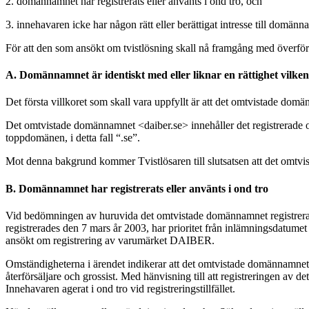
2. domännamnet har registrerats eller använts i ond tro, och
3. innehavaren icke har någon rätt eller berättigat intresse till domänn
För att den som ansökt om tvistlösning skall nå framgång med överför
A. Domännamnet är identiskt med eller liknar en rättighet vilken 
Det första villkoret som skall vara uppfyllt är att det omtvistade domä
Det omtvistade domännamnet <daiber.se> innehåller det registrerade 
toppdomänen, i detta fall “.se”.
Mot denna bakgrund kommer Tvistlösaren till slutsatsen att det omtvi
B. Domännamnet har registrerats eller använts i ond tro
Vid bedömningen av huruvida det omtvistade domännamnet registrerat
registrerades den 7 mars år 2003, har prioritet från inlämningsdatum
ansökt om registrering av varumärket DAIBER.
Omständigheterna i ärendet indikerar att det omtvistade domännamnet
återförsäljare och grossist. Med hänvisning till att registreringen av 
Innehavaren agerat i ond tro vid registreringstillfället.