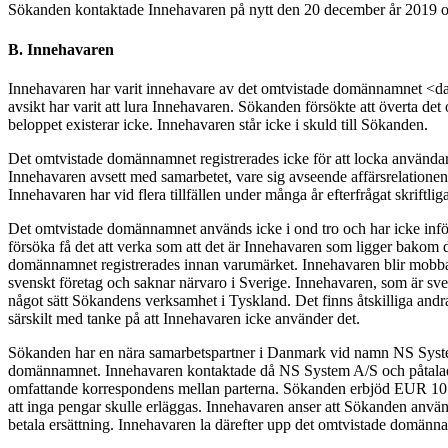
Sökanden kontaktade Innehavaren på nytt den 20 december år 2019 oc
B. Innehavaren
Innehavaren har varit innehavare av det omtvistade domännamnet <da
avsikt har varit att lura Innehavaren. Sökanden försökte att överta d
beloppet existerar icke. Innehavaren står icke i skuld till Sökanden.
Det omtvistade domännamnet registrerades icke för att locka användar
Innehavaren avsett med samarbetet, vare sig avseende affärsrelationen,
Innehavaren har vid flera tillfällen under många år efterfrågat skriftl
Det omtvistade domännamnet används icke i ond tro och har icke inf
försöka få det att verka som att det är Innehavaren som ligger bako
domännamnet registrerades innan varumärket. Innehavaren blir mobbad 
svenskt företag och saknar närvaro i Sverige. Innehavaren, som är sv
något sätt Sökandens verksamhet i Tyskland. Det finns åtskilliga an
särskilt med tanke på att Innehavaren icke använder det.
Sökanden har en nära samarbetspartner i Danmark vid namn NS System 
domännamnet. Innehavaren kontaktade då NS System A/S och påtalade at
omfattande korrespondens mellan parterna. Sökanden erbjöd EUR 10
att inga pengar skulle erläggas. Innehavaren anser att Sökanden använd
betala ersättning. Innehavaren la därefter upp det omtvistade domännam