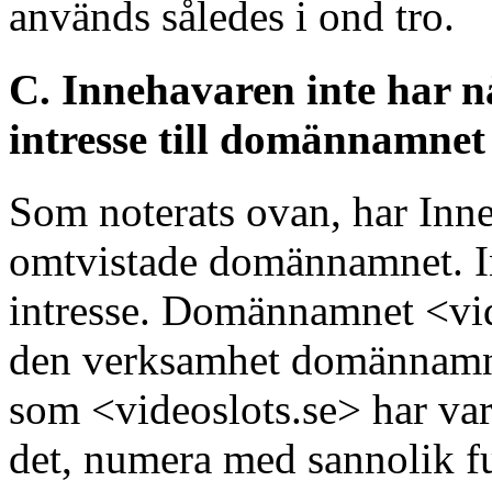
används således i ond tro.
C. Innehavaren inte har nå
intresse till domännamnet
Som noterats ovan, har Inneh
omtvistade domännamnet. Int
intresse. Domännamnet <vide
den verksamhet domännamnet
som <videoslots.se> har varit
det, numera med sannolik f