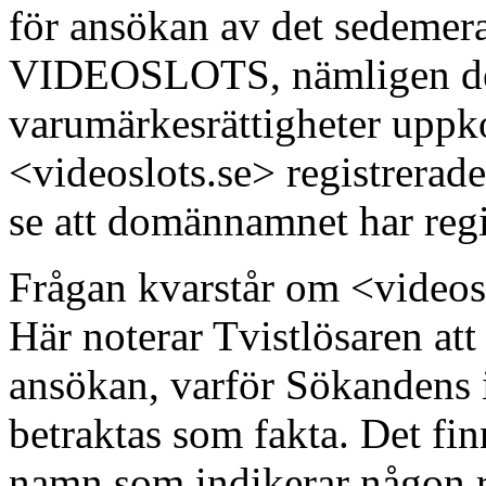
för ansökan av det sedemer
VIDEOSLOTS, nämligen den
varumärkesrättigheter uppko
<videoslots.se> registrerad
se att domännamnet har regis
Frågan kvarstår om <videosl
Här noterar Tvistlösaren att
ansökan, varför Sökandens 
betraktas som fakta. Det fi
namn som indikerar någon rät