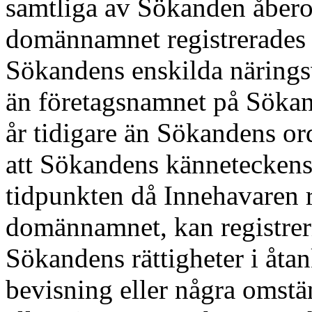
samtliga av Sökanden åberop
domännamnet registrerades 
Sökandens enskilda näringsv
än företagsnamnet på Sökan
år tidigare än Sökandens o
att Sökandens känneteckensr
tidpunkten då Innehavaren r
domännamnet, kan registrer
Sökandens rättigheter i åtan
bevisning eller några omstä