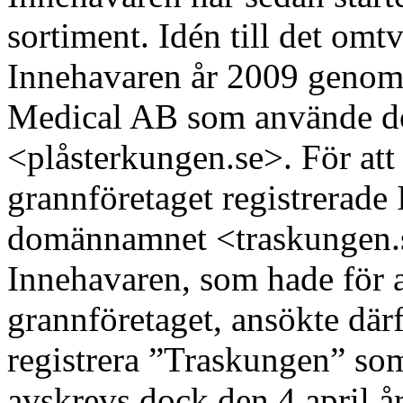
sortiment. Idén till det om
Innehavaren år 2009 genom 
Medical AB som använde 
<plåsterkungen.se>. För at
grannföretaget registrerade
domännamnet <traskungen.s
Innehavaren, som hade för a
grannföretaget, ansökte där
registrera ”Traskungen” so
avskrevs dock den 4 april å