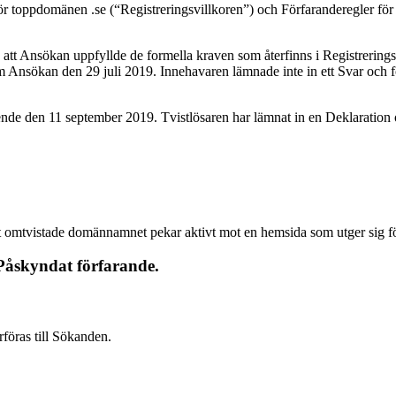
för toppdomänen .se (“Registreringsvillkoren”) och Förfaranderegler fö
t Ansökan uppfyllde de formella kraven som återfinns i Registreringsv
 Ansökan den 29 juli 2019. Innehavaren lämnade inte in ett Svar och
ende den 11 september 2019. Tvistlösaren har lämnat in en Deklaration
mtvistade domännamnet pekar aktivt mot en hemsida som utger sig fö
Påskyndat förfarande.
öras till Sökanden.