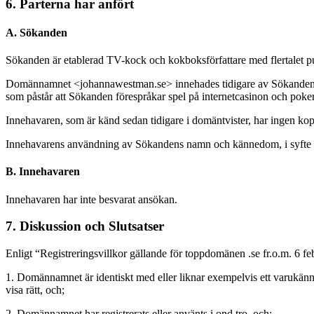
6. Parterna har anfört
A. Sökanden
Sökanden är etablerad TV-kock och kokboksförfattare med flertalet p
Domännamnet <johannawestman.se> innehades tidigare av Sökanden, 
som påstår att Sökanden förespråkar spel på internetcasinon och poker
Innehavaren, som är känd sedan tidigare i domäntvister, har ingen kop
Innehavarens användning av Sökandens namn och kännedom, i syfte att s
B. Innehavaren
Innehavaren har inte besvarat ansökan.
7. Diskussion och Slutsatser
Enligt “Registreringsvillkor gällande för toppdomänen .se fr.o.m. 6 f
1. Domännamnet är identiskt med eller liknar exempelvis ett varukänne
visa rätt, och;
2. Domännamnet har registrerats eller använts i ond tro, och;