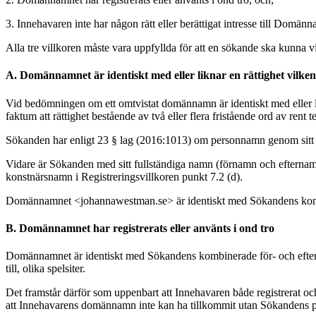
3. Innehavaren inte har någon rätt eller berättigat intresse till Domän
Alla tre villkoren måste vara uppfyllda för att en sökande ska kunna 
A. Domännamnet är identiskt med eller liknar en rättighet vilken 
Vid bedömningen om ett omtvistat domännamn är identiskt med eller lik
faktum att rättighet bestående av två eller flera fristående ord av r
Sökanden har enligt 23 § lag (2016:1013) om personnamn genom sitt ef
Vidare är Sökanden med sitt fullständiga namn (förnamn och efternamn
konstnärsnamn i Registreringsvillkoren punkt 7.2 (d).
Domännamnet <johannawestman.se> är identiskt med Sökandens kons
B. Domännamnet har registrerats eller använts i ond tro
Domännamnet är identiskt med Sökandens kombinerade för- och efter
till, olika spelsiter.
Det framstår därför som uppenbart att Innehavaren både registrerat 
att Innehavarens domännamn inte kan ha tillkommit utan Sökandens 