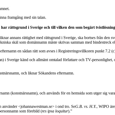
namnet.
vinna framgång med sin talan.
har rättsgrund i Sverige och till vilken den som begärt tvistlösning
nar annans rättighet med rättsgrund i Sverige, ska bortses från den sve
ent tekniska skäl som domännamn måste skrivas samman med bindestreck el
ternamn en sådan rätt som avses i Registreringsvillkoren punkt 7.2 (c
) i Sverige känd och allmänt omtalad författare och TV-personlighet, o
tnärsnamn, och liknar Sökandens efternamn.
namn (konstnärsnamn), och används för en hemsida som utger sig vara 
och använder <johannawestman.se> i ond tro. Se
G.B. vs. H.Y.
, WIPO äre
personnamn som förebild (
res ipsa loquitur
).”