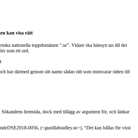
en kan visa rätt
nska nationella toppdomänen “.seˮ. Vidare ska hänsyn tas till det
ler som ett ord.
).
ch har därmed genom sitt namn sådan rätt som motsvarar rätten till
Sökandens hemsida, dock med tillägg av argument för, och länkar
ndeDSE2018-0056, (<gunillabradley.se>), “Det kan hållas för visst