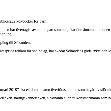
ublicerade kokböcker för barn.
men har övertagits av annan part som nu pekar domännamnet mot en he
 online.
pling till Sökanden.
prida reklam för spelbolag, har skadat Sökandens goda rykte och lett ti
ebruari 2019” ska ett domännamn överföras till den som begärt tvistlösn
tecken, näringskännetecken, släktnamn eller ett konstnärsnamn som har 