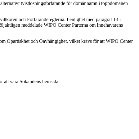
r alternativt tvistlösningsförfarande för domännamn i toppdomänen
illkoren och Förfarandereglerna. I enlighet med paragraf 13 i
 följaktligen meddelade WIPO Center Parterna om Innehavarens
 om Opartiskhet och Oavhängighet, vilket krävs för att WIPO Center
r att vara Sökandens hemsida.