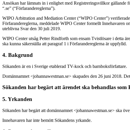
Ansökan har lämnats in i enlighet med Registreringsvillkor gällande 
“.se” (“Förfarandereglerna”).
WIPO Arbitration and Mediation Center (“WIPO Center”) verifierade at
Förfarandereglerna, meddelade WIPO Center formellt Innehavaren om
uteblivna Svar den 30 juli 2019.
WIPO Center utsåg Petter Rindforth som ensam Tvistlösare i detta är
ska kunna säkerställa att paragraf 1 i Förfarandereglerna är uppfylld.
4. Bakgrund
Sökanden är en i Sverige etablerad TV-kock och barnboksförfattare.
Domännamnet <johannawestman.se> skapades den 26 juni 2018. Det o
Sökanden har begärt att ärendet ska behandlas som 
5. Yrkanden
Sökanden har begärt att domännamnet <johannawestman.se> ska överf
Innehavaren har inte bemött Sökandens yrkande.