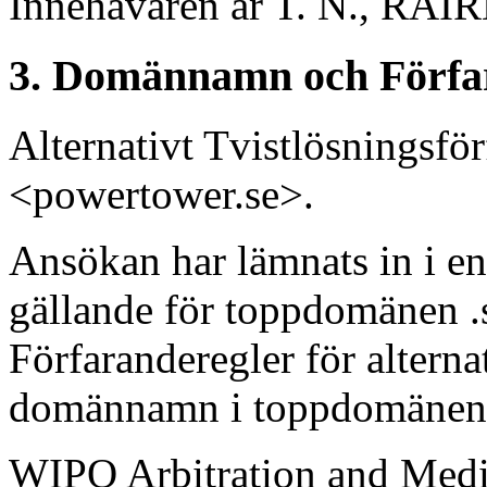
Innehavaren är T. N., RAIR
3. Domännamn och Förfa
Alternativt Tvistlösningsf
<powertower.se>.
Ansökan har lämnats in i en
gällande för toppdomänen .s
Förfaranderegler för alterna
domännamn i toppdomänen “
WIPO Arbitration and Medi