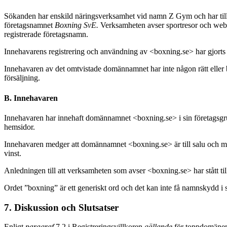
Sökanden har enskild näringsverksamhet vid namn Z Gym och har till d
företagsnamnet
Boxning SvE.
Verksamheten avser sportresor och webb
registrerade företagsnamn.
Innehavarens registrering och användning av <boxning.se> har gjorts i o
Innehavaren av det omtvistade domännamnet har inte någon rätt eller ber
försäljning.
B. Innehavaren
Innehavaren har innehaft domännamnet <boxning.se> i sin företagsgrup
hemsidor.
Innehavaren medger att domännamnet <boxning.se> är till salu och menar
vinst.
Anledningen till att verksamheten som avser <boxning.se> har stått til
Ordet ”boxning” är ett generiskt ord och det kan inte få namnskydd i 
7. Diskussion och Slutsatser
Enligt
paragraf
7.2 i Registreringsvillkoren
gällande
för toppdomänen 