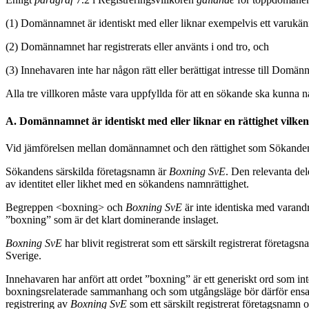
(1) Domännamnet är identiskt med eller liknar exempelvis ett varukänne
(2) Domännamnet har registrerats eller använts i ond tro, och
(3) Innehavaren inte har någon rätt eller berättigat intresse till Domä
Alla tre villkoren måste vara uppfyllda för att en sökande ska kunna n
A. Domännamnet är identiskt med eller liknar en rättighet vilken 
Vid jämförelsen mellan domännamnet och den rättighet som Sökanden s
Sökandens särskilda företagsnamn är
Boxning SvE
. Den relevanta de
av identitet eller likhet med en sökandens namnrättighet.
Begreppen <boxning> och
Boxning SvE
är inte identiska med varand
”boxning” som är det klart dominerande inslaget.
Boxning SvE
har blivit registrerat som ett särskilt registrerat föret
Sverige.
Innehavaren har anfört att ordet ”boxning” är ett generiskt ord som int
boxningsrelaterade sammanhang och som utgångsläge bör därför ensamrä
registrering av
Boxning SvE
som ett särskilt registrerat företagsnamn