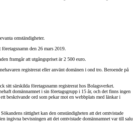
levanta omständigheter.
erat företagsnamn den 26 mars 2019.
den framgår att utgångspriset är 2 500 euro.
tt Innehavaren registrerat eller använt domänen i ond tro. Beroende på
k sitt särskilda företagsnamn registrerat hos Bolagsverket.
innehaft domännamnet i sin företagsgrupp i 15 år, och det finns ingen
r ett beskrivande ord som pekar mot en webbplats med länkar i
ja Sökandens rättighet kan den omständigheten att det omtvistade
 den ingivna bevisningen att det omtvistade domännamnet var till salu