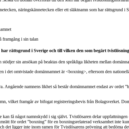
tecken, näringskännetecken eller ett släktnamn som har rättsgrund i Sver
nnamnet
å framgång i sin talan
har rättsgrund i Sverige och till vilken den som begärt tvistlösning
tödjer sin ansökan på beaktas den språkliga likheten mellan domännam
len i det omtvistade domännamnet är <boxning>, eftersom den nationell
ra. Angående namnens likhet så består domännamnet endast av ordet ”bo
agsnamn, vilket framgår av bifogat registreringsbevis från Bolagsverket. 
e kan få något namnskydd i sig självt. Tvistlösaren delar uppfattningen o
tt för ordet ”boxning” för en boxningsrelaterad verksamhet inte kunna
 och det ligger inte inom ramen för Tvistlösarens prövning att bedöma d