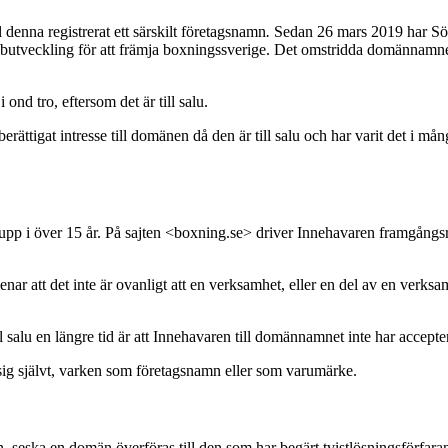
enna registrerat ett särskilt företagsnamn
.
Sedan 26 mars 2019 har Söka
utveckling för att främja boxningssverige. Det omstridda domännamnet
nd tro, eftersom det är till salu.
ättigat intresse till domänen då den är till salu och har varit det i må
p i över 15 år. På sajten <boxning.se> driver Innehavaren framgångsrikt
 att det inte är ovanligt att en verksamhet, eller en del av en verksamh
l salu en längre tid är att Innehavaren till domännamnet inte har accep
sig självt, varken som företagsnamn eller som varumärke.
.seska en domän överföras till den som har begärt tvistlösningsförfar