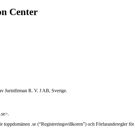
on Center
v Juristfirman R. V. J AB, Sverige.
.se>.
för toppdomänen .se (“Registreringsvillkoren”) och Förfaranderegler fö