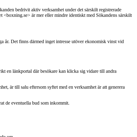
nden bedrivit aktiv verksamhet under det särskilt registrerade
 <boxning.se> är mer eller mindre identiskt med Sökandens särskilt
nga år. Det finns därmed inget intresse utöver ekonomisk vinst vid
 en länkportal där besökare kan klicka sig vidare till andra
et, är till salu eftersom syftet med en verksamhet är att generera
terat de eventuella bud som inkommit.
ande om