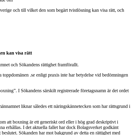
ige och till vilket den som begärt tvistlösning kan visa rätt, och
en kan visa rätt
net och Sökandens rättighet framförallt.
a toppdomänen .se enligt praxis inte har betydelse vid bedömningen
xning”. I Sökandens särskilt registrerade företagsnamn är det ordet
Domännamnet liknar således ett näringskännetecken som har rättsgrund i
m att boxning är ett generiskt ord eller i hög grad deskriptivt i
 erhållas. I det aktuella fallet har dock Bolagsverket godkänt
et beslutet. Sökanden har mot bakgrund av detta en rättighet med