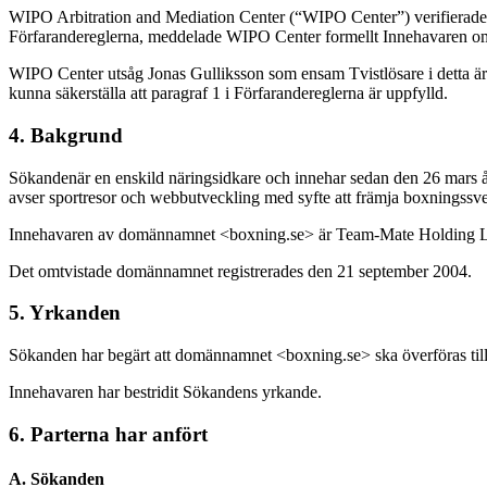
WIPO Arbitration and Mediation Center (“WIPO Center”) verifierade at
Förfarandereglerna, meddelade WIPO Center formellt Innehavaren om
WIPO Center utsåg Jonas Gulliksson som ensam Tvistlösare i detta är
kunna säkerställa att paragraf 1 i Förfarandereglerna är uppfylld.
4. Bakgrund
Sökandenär en enskild näringsidkare och innehar sedan den 26 mars år 
avser sportresor och webbutveckling med syfte att främja boxningssve
Innehavaren av domännamnet <boxning.se> är Team-Mate Holding Lim
Det omtvistade domännamnet registrerades den 21 september 2004.
5. Yrkanden
Sökanden har begärt att domännamnet <boxning.se> ska överföras til
Innehavaren har bestridit Sökandens yrkande.
6. Parterna har anfört
A. Sökanden