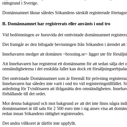
rättsgrund i Sverige.
Domännamnet liknar således Sökandens särskilt registrerade företagsn
B. Domännamnet har registrerats eller använts i ond tro
Vid bedömningen av huruvida det omtvistade domännamnet registrerats 
Det framgår av den bifogade bevisningen från Sökanden i ärendet at
Innehavaren medger att domänen <boxning.se> ligger ute för försäljnin
Att Innehavaren har registrerat ett domännamn för att sedan sälja det och
omständigheterna i det enskilda fallet kan dock ett försäljningserbjud
Det omtvistade Domännamnet som är föremål för prövning registrerades 
Innehavaren har således inte varit i ond tro vid registreringstillfälle
anledning för Tvistlösaren att ifrågasätta den omständigheten. Inneh
förhållande till det ordet.
Mot denna bakgrund och mot bakgrund av att det inte finns några indika
domännamnet är till salu för 2 500 euro inte i sig anses visa att domä
redan innan Sökandens rättighet registrerades.
Det andra villkoret är därför inte uppfyllt.