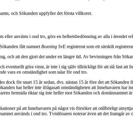
amn, och Sökanden uppfyller det första villkoret.
eller använts i ond tro, görs en helhetsbedömning av alla i ärendet re
t Sökanden fått namnet
Boxning SvE
registrerat som ett särskilt registr
g, och att den gjort det under en längre tid. Av bevisningen från Sökan
 eventuellt göra vinst, är inte i sig själv tillräckligt för att slå fast a
ande vara en omständighet som talar för ond tro.
dock för snart 15 år sedan, dvs. nästan 15 år före det att Sökanden fic
t. Sökanden har heller inte ifrågasatt omständigheten att Innehavaren har 
avarens hemsida riktar sig inte heller mot Sökanden och domännamnet ä
tioner på att Innehavaren på något vis försöker att otillbörligt utnytt
nnamnet används i ond tro. Tvistlösaren noterar även att det framgår av