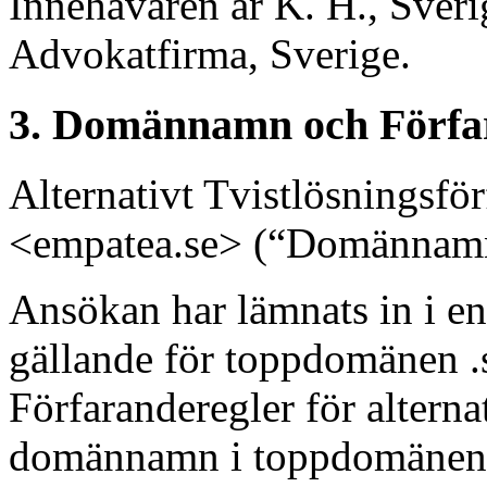
Innehavaren är K. H., Sveri
Advokatfirma, Sverige.
3. Domännamn och Förfa
Alternativt Tvistlösningsf
<empatea.se> (“Domännamn
Ansökan har lämnats in i en
gällande för toppdomänen .s
Förfaranderegler för alterna
domännamn i toppdomänen “