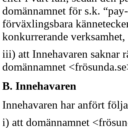
domännamnet för s.k. “pay-p
förväxlingsbara kännetecken
konkurrerande verksamhet, h
iii) att Innehavaren saknar rät
domännamnet <frösunda.se
B. Innehavaren
Innehavaren har anfört följ
i) att domännamnet <frösund