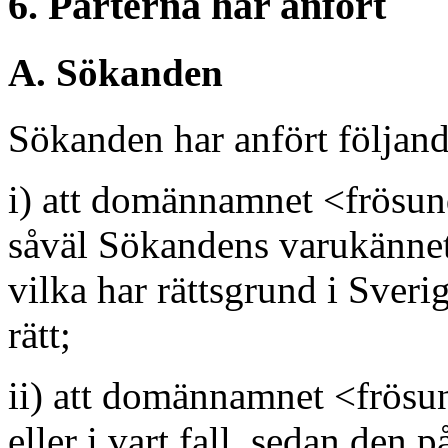
6. Parterna har anfört
A. Sökanden
Sökanden har anfört följand
i) att domännamnet <frösun
såväl Sökandens varukänne
vilka har rättsgrund i Sveri
rätt;
ii) att domännamnet <frösund
eller i vart fall, sedan den